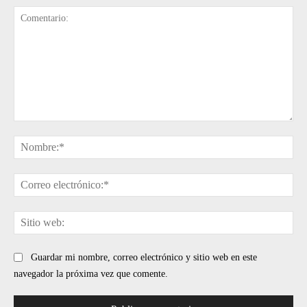
Comentario:
No
Cor
ele
Sit
web
Guardar mi nombre, correo electrónico y sitio web en este
navegador la próxima vez que comente.