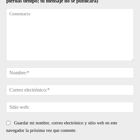
pierdas tiempo; tu mensaje no se publicará)
Comentario:
No
Cor
ele
Sit
web
Guardar mi nombre, correo electrónico y sitio web en este
navegador la próxima vez que comente.