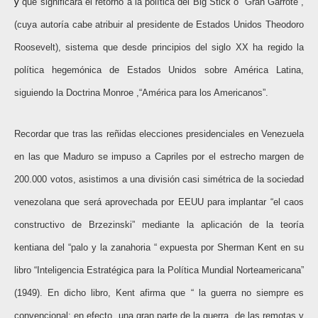
y
que significará el retorno a la política del Big Stick o “Gran Garrote”,
(cuya autoría cabe atribuir al presidente de Estados Unidos Theodoro
Roosevelt), sistema que desde principios del siglo XX ha regido la
política hegemónica de Estados Unidos sobre América Latina,
siguiendo la Doctrina Monroe ,“América para los Americanos”.
Recordar que tras las reñidas elecciones presidenciales en Venezuela
en las que Maduro se impuso a Capriles por el estrecho margen de
200.000 votos, asistimos a una división casi simétrica de la sociedad
venezolana que será aprovechada por EEUU para implantar “el caos
constructivo de Brzezinski” mediante la aplicación de la teoría
kentiana del “palo y la zanahoria “ expuesta por Sherman Kent en su
libro “Inteligencia Estratégica para la Política Mundial Norteamericana”
(1949). En dicho libro, Kent afirma que “ la guerra no siempre es
convencional: en efecto, una gran parte de la guerra, de las remotas y