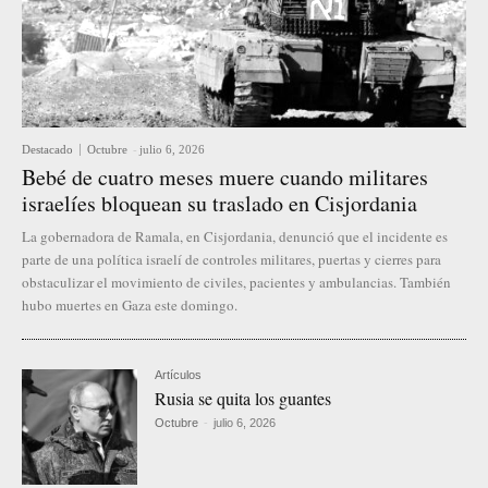
Destacado
Octubre
-
julio 6, 2026
Bebé de cuatro meses muere cuando militares
israelíes bloquean su traslado en Cisjordania
La gobernadora de Ramala, en Cisjordania, denunció que el incidente es
parte de una política israelí de controles militares, puertas y cierres para
obstaculizar el movimiento de civiles, pacientes y ambulancias. También
hubo muertes en Gaza este domingo.
Artículos
Rusia se quita los guantes
Octubre
-
julio 6, 2026