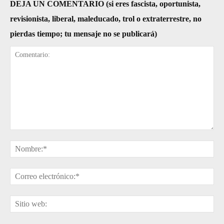
DEJA UN COMENTARIO (si eres fascista, oportunista,
revisionista, liberal, maleducado, trol o extraterrestre, no
pierdas tiempo; tu mensaje no se publicará)
Comentario:
No
Cor
ele
Sit
web