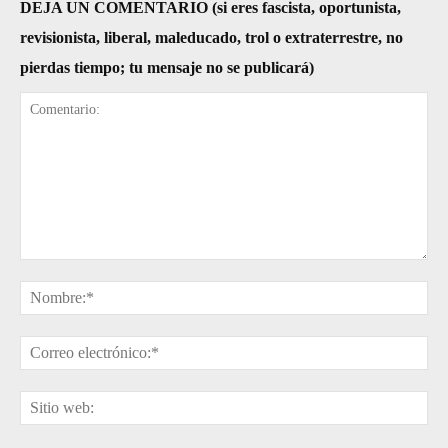
DEJA UN COMENTARIO (si eres fascista, oportunista,
revisionista, liberal, maleducado, trol o extraterrestre, no
pierdas tiempo; tu mensaje no se publicará)
Comentario:
No
Cor
ele
Sit
web