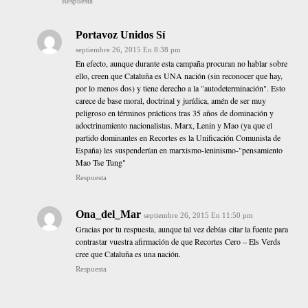
Respuesta
Portavoz Unidos Sí
septiembre 26, 2015 En 8:38 pm
En efecto, aunque durante esta campaña procuran no hablar sobre
ello, creen que Cataluña es UNA nación (sin reconocer que hay,
por lo menos dos) y tiene derecho a la "autodeterminación". Esto
carece de base moral, doctrinal y jurídica, amén de ser muy
peligroso en términos prácticos tras 35 años de dominación y
adoctrinamiento nacionalistas. Marx, Lenin y Mao (ya que el
partido dominantes en Recortes es la Unificación Comunista de
España) les suspenderían en marxismo-leninismo-"pensamiento
Mao Tse Tung"
Respuesta
Ona_del_Mar
septiembre 26, 2015 En 11:50 pm
Gracias por tu respuesta, aunque tal vez debías citar la fuente para
contrastar vuestra afirmación de que Recortes Cero – Els Verds
cree que Cataluña es una nación.
Respuesta