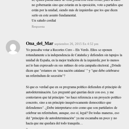
no gobernarán sino que estarán en la oposición, voto a partidos que
están por la unidad, siendo más de izquierdas que los que dicen
serlo en este asunto fundamental.
Un saludo cordial
Respuesta
Ona_del_Mar
septiembre 26, 2015 En 4:52 pm
Yo pensaba votar a Recortes Cero – Els Verds. Ellos se oponen
rotundamente a la independencia de Cataluña y defienden sin tapujos la
unidad de España, en la mejor tradición de la izquierda; por lo menos
así lo han expresado en sus mítines de esta campaña electoral. ¿Dónde
dicen que "estamos en ‘una nación catalana’ " y "que debe celebrarse
un referéndum de secesión"?
Sí que es verdad que en su programa político defienden el principio de
autodeterminación. Les pregunté qué querían decir con eso, y me
contestaron que tal principio "no hace referencia a un proyecto político
concreto, sino a un principio inequívocamente democrático que
defendemos". ¿Debe interpretarse esto como que son partidarios de
celebrar un referéndum, aunque, eso sí, legal? De todas maneras, eso
del "principio de autodeterminación" ya me escamaba un poco y no
hacía que me quedara del todo tranquila…