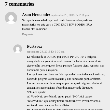
7 comentarios
Asun Hernandez
septiembre 25, 2015 En 2:11 pm
Siempre hemos sabido q el voto nulo favorece a los partidos
mayoritarios en este caso a CDC-ERC I ICV-PODEM-EUA
Habria otra solución?
Respuesta
Portavoz
septiembre 25, 2015 En 9:30 pm
La reforma de la LOREG por PSOE-PP-CiU-PNV exige la
recogida de un gran número de firmas. La fecha de convocatoria
electoral ha hecho que el breve periodo fuera en pleno Agosto, mes
vacacional para la mayoría.
Las opciones que dicen ser "de izquierdas" son todas nacionalistas,
haciendo peligrar la convivencia y una soberanía popular fuerte.
Las encuestas son claras en que, por un injusto régimen electoral
catalán, los nacionalistas obtendrán mayoría de diputados
Sólo nos queda:
A) Voto Nulo escribiendo en un papel "NO", útil para el
"referéndum", que deslegitimará su destructivo aventurerismo al
ser tenido en cuenta por los analistas.
B) Quien pueda hacer la vista gorda con otras cosas, pues al cabo