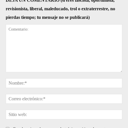
DEJA UN COMENTARIO (si eres fascista, oportunista,
revisionista, liberal, maleducado, trol o extraterrestre, no
pierdas tiempo; tu mensaje no se publicará)
Comentario:
No
Cor
ele
Sit
web