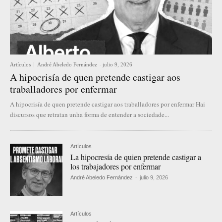
Artículos
André Abeledo Fernández
-
julio 9, 2026
A hipocrisía de quen pretende castigar aos
traballadores por enfermar
A hipocrisía de quen pretende castigar aos traballadores por enfermar Hai
discursos que retratan unha forma de entender a sociedade...
Artículos
La hipocresía de quien pretende castigar a
los trabajadores por enfermar
André Abeledo Fernández
-
julio 9, 2026
Artículos