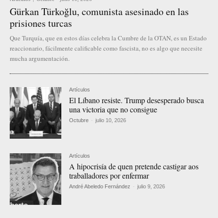
Gürkan Türkoğlu, comunista asesinado en las
prisiones turcas
Que Turquía, que en estos días celebra la Cumbre de la OTAN, es un Estado
reaccionario, fácilmente calificable como fascista, no es algo que necesite
mucha argumentación.
Artículos
El Líbano resiste. Trump desesperado busca
una victoria que no consigue
Octubre
-
julio 10, 2026
Artículos
A hipocrisía de quen pretende castigar aos
traballadores por enfermar
André Abeledo Fernández
-
julio 9, 2026