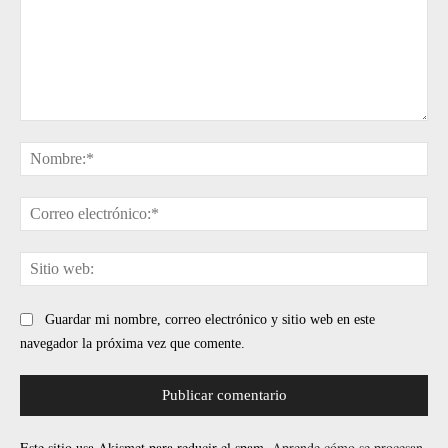
Comentario:
No
Cor
ele
Sit
web
Guardar mi nombre, correo electrónico y sitio web en este
navegador la próxima vez que comente.
Este sitio usa Akismet para reducir el spam.
Aprende cómo se procesan