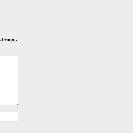
s tiempo;
Sitio
web: