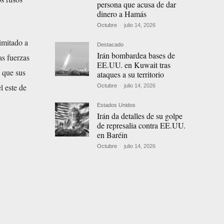
persona que acusa de dar
dinero a Hamás
Octubre
-
julio 14, 2026
imitado a
Destacado
Irán bombardea bases de
as fuerzas
EE.UU. en Kuwait tras
 que sus
ataques a su territorio
l este de
Octubre
-
julio 14, 2026
Estados Unidos
Irán da detalles de su golpe
de represalia contra EE.UU.
en Baréin
Octubre
-
julio 14, 2026