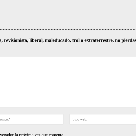
visionista, liberal, maleducado, trol o extraterrestre, no pierda
Correo
electrónico:*
navegador la próxima vez que comente.