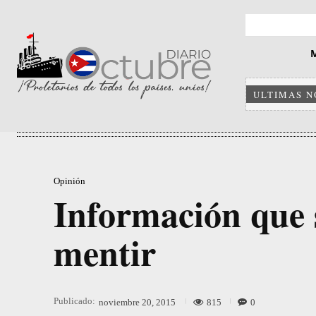
ULTIMAS N
Opinión
Información que 
mentir
Publicado:
815
0
noviembre 20, 2015