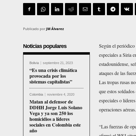
Publicado por
JM Álvarez
Según el periódico 
Noticias populares
especiales a Siria e
estadounidense, señ
Bolivia
septiembre 21, 2023
“Es una crisis climática
ataques de las fuerz
provocada por los
sistemas capitalistas”
Las tropas rusas no
que estos soldados 
Colombia
noviembre 4, 2020
especiales o líderes
Matan al defensor de
DDHH Jorge Luis Solano
operaciones aéreas.
Vega y ya son 250 los
homicidios a líderes
sociales en Colombia este
“Las fuerzas de ope
año
afirmó el WSJ cita