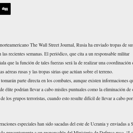
norteamericano The Wall Street Journal, Rusia ha enviado tropas de su
n las recientes semanas. El periódico, que cita a un responsable militar
ala que la función de tales fuerzas será la de realizar una coordinación 
as aéreas rusas y las tropas sirias que actúan sobre el terreno.
 tomarán parte directa en los combates, aunque existen informaciones q
de élite podrían llevar a cabo misiles puntuales como la eliminación de 
 de los grupos terroristas, cuando esto resulte difícil de llevar a cabo p
raciones especiales han sido sacadas del este de Ucrania y enviadas a S
ndo presuntamente a un responsable del Ministerio de Defensa ruso. “Lo