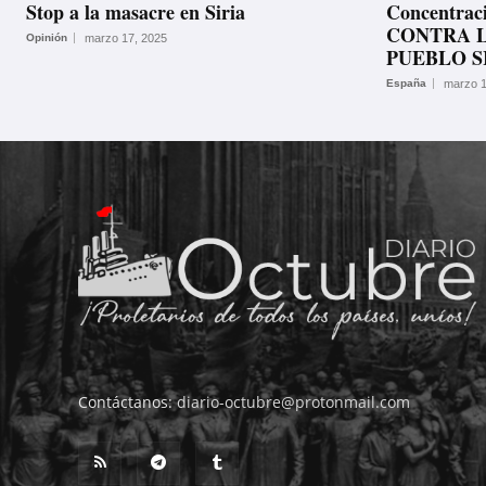
Stop a la masacre en Siria
Concentrac
CONTRA 
Opinión
marzo 17, 2025
PUEBLO S
España
marzo 1
Contáctanos:
diario-octubre@protonmail.com