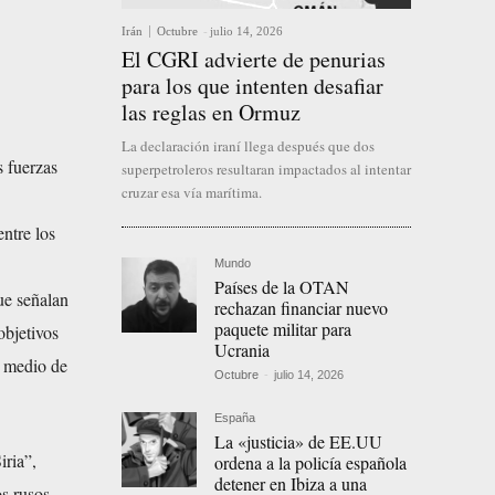
Irán
Octubre
-
julio 14, 2026
El CGRI advierte de penurias
para los que intenten desafiar
las reglas en Ormuz
La declaración iraní llega después que dos
s fuerzas
superpetroleros resultaran impactados al intentar
cruzar esa vía marítima.
entre los
Mundo
Países de la OTAN
ue señalan
rechazan financiar nuevo
paquete militar para
objetivos
Ucrania
or medio de
Octubre
-
julio 14, 2026
España
La «justicia» de EE.UU
iria”,
ordena a la policía española
detener en Ibiza a una
s rusos