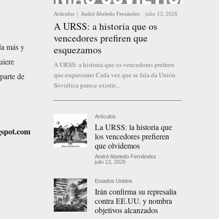
Artículos
André Abeledo Fernández
-
julio 13, 2026
A URSS: a historia que os
vencedores prefiren que
da más y
esquezamos
uiere
A URSS: a historia que os vencedores prefiren
que esquezamo Cada vez que se fala da Unión
parte de
Soviética parece existir...
Artículos
La URSS: la historia que
gspot.com
los vencedores prefieren
que olvidemos
André Abeledo Fernández
-
julio 13, 2026
Estados Unidos
Irán confirma su represalia
contra EE.UU. y nombra
objetivos alcanzados