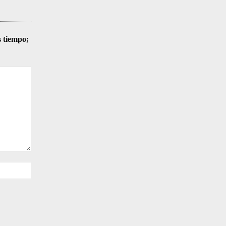
s tiempo;
Sitio
web: