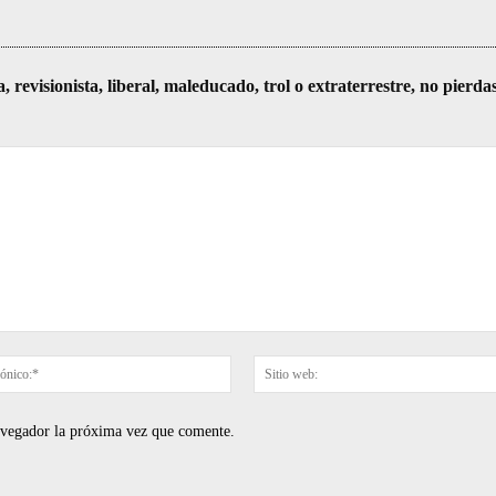
visionista, liberal, maleducado, trol o extraterrestre, no pierda
Correo
electrónico:*
navegador la próxima vez que comente.