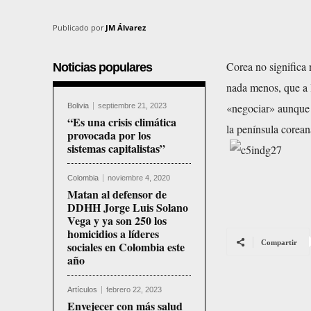
Publicado por
JM Álvarez
Corea no significa
Noticias populares
nada menos, que a 
«negociar» aunque 
Bolivia
septiembre 21, 2023
“Es una crisis climática
la península corean
provocada por los
sistemas capitalistas”
Colombia
noviembre 4, 2020
Matan al defensor de
DDHH Jorge Luis Solano
Vega y ya son 250 los
homicidios a líderes
Compartir
sociales en Colombia este
año
Artículos
febrero 22, 2023
Envejecer con más salud