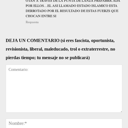
OTAN A TRAVES DE LA PUNTA DE LANZA PREFABRICADA
POR ELLOS…EL ASI LLAMADO ESTADO ISLAMICO ESTA
DERROTADO POR EL RESULTADO DE ESTAS FUERZS QUE
CHOCAN ENTRE SI
Respuesta
DEJA UN COMENTARIO (si eres fascista, oportunista,
revisionista, liberal, maleducado, trol o extraterrestre, no
pierdas tiempo; tu mensaje no se publicará)
Comentario:
No