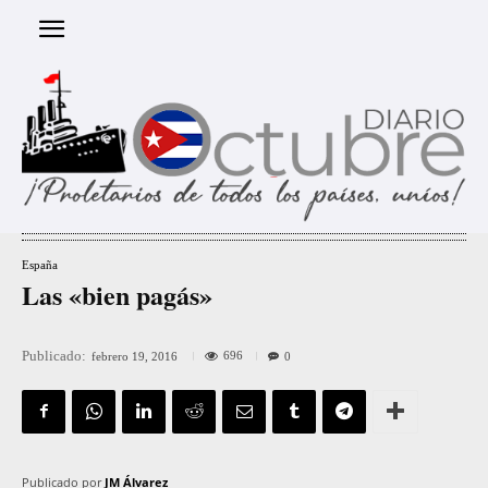
España
Las «bien pagás»
Publicado:
696
febrero 19, 2016
0
Publicado por
JM Álvarez