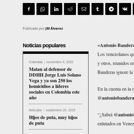
Publicado por
JM Álvarez
«Antonio Bandera
Noticias populares
Los venezolanos qu
y otros, reunidos e
Colombia
noviembre 4, 2020
Matan al defensor de
Banderas ignore la 
DDHH Jorge Luis Solano
Vega y ya son 250 los
homicidios a líderes
En la cuenta en la 
sociales en Colombia este
año
@antoniobandera
Artículos
septiembre 20, 2015
@antonio
“¿Sabrá
Hijos de puta, muy hijos
de puta
enlutados en Venez