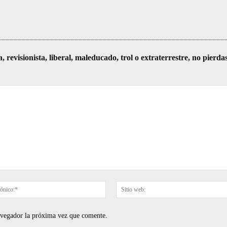
visionista, liberal, maleducado, trol o extraterrestre, no pierda
Correo
electrónico:*
navegador la próxima vez que comente.