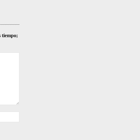
s tiempo;
Sitio
web: