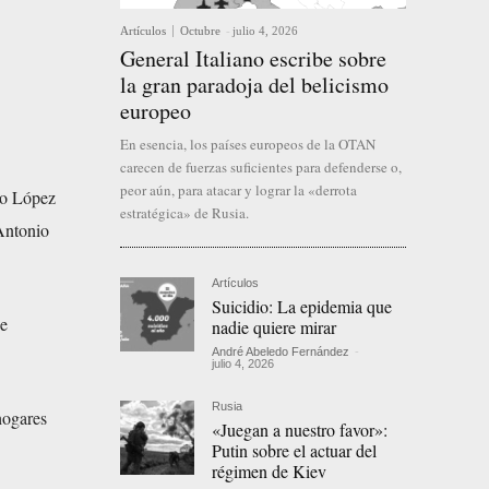
Artículos
Octubre
-
julio 4, 2026
General Italiano escribe sobre
la gran paradoja del belicismo
europeo
En esencia, los países europeos de la OTAN
carecen de fuerzas suficientes para defenderse o,
peor aún, para atacar y lograr la «derrota
do López
estratégica» de Rusia.
 Antonio
Artículos
Suicidio: La epidemia que
ue
nadie quiere mirar
André Abeledo Fernández
-
julio 4, 2026
Rusia
hogares
«Juegan a nuestro favor»:
Putin sobre el actuar del
régimen de Kiev