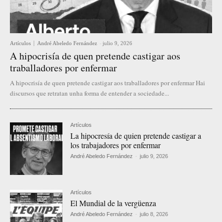
Artículos
André Abeledo Fernández
-
julio 9, 2026
A hipocrisía de quen pretende castigar aos
traballadores por enfermar
A hipocrisía de quen pretende castigar aos traballadores por enfermar Hai
discursos que retratan unha forma de entender a sociedade...
Artículos
La hipocresía de quien pretende castigar a
los trabajadores por enfermar
André Abeledo Fernández
-
julio 9, 2026
Artículos
El Mundial de la vergüenza
André Abeledo Fernández
-
julio 8, 2026