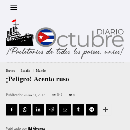
Breves
España
Mundo
¡Peligro! Acento ruso
Publicado:
542
enero 31, 2017
0
Publicado por
JM Álvarez