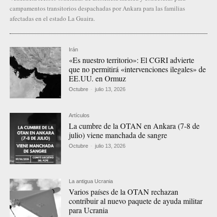
campamentos transitorios despachadas por Ankara para las familias
afectadas en el estado La Guaira.
Irán
«Es nuestro territorio»: El CGRI advierte
que no permitirá «intervenciones ilegales» de
EE.UU. en Ormuz
Octubre
-
julio 13, 2026
Artículos
La cumbre de la OTAN en Ankara (7-8 de
julio) viene manchada de sangre
Octubre
-
julio 13, 2026
La antigua Ucrania
Varios países de la OTAN rechazan
contribuir al nuevo paquete de ayuda militar
para Ucrania