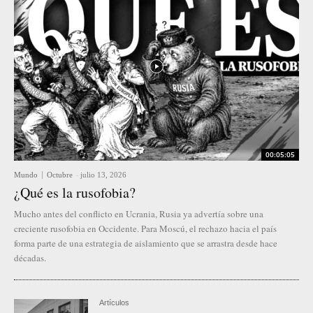
00:05:05
Mundo
Octubre
-
julio 13, 2026
¿Qué es la rusofobia?
Mucho antes del conflicto en Ucrania, Rusia ya advertía sobre una
creciente rusofobia en Occidente. Para Moscú, el rechazo hacia el país
forma parte de una estrategia de aislamiento que se arrastra desde hace
décadas.
Artículos