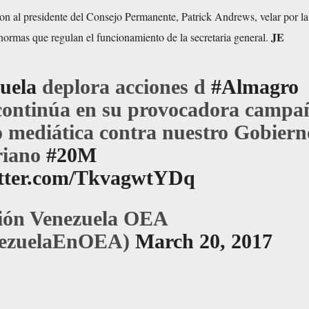
on al presidente del Consejo Permanente, Patrick Andrews, velar por la
JE
normas que regulan el funcionamiento de la secretaria general.
uela
deplora acciones d
#Almagro
continúa en su provocadora campa
co mediática contra nuestro Gobiern
riano
#20M
itter.com/TkvagwtYDq
ión Venezuela OEA
ezuelaEnOEA)
March 20, 2017