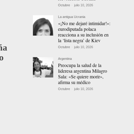
Octubre
-
julio 10, 2026
La antigua Ucrania
«¡No me dejaré intimidar!»:
eurodiputada polaca
reacciona a su inclusión en
la ‘lista negra’ de Kiev
ña
Octubre
-
julio 10, 2026
o
Argentina
Preocupa la salud de la
lideresa argentina Milagro
Sala: «Se quiere morir»,
afirma su médico
Octubre
-
julio 10, 2026