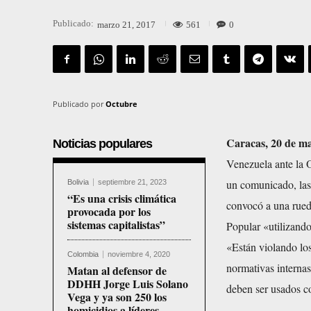
Publicado:
561
0
marzo 21, 2017
Publicado por
Octubre
Caracas, 20 de m
Noticias populares
Venezuela ante la 
un comunicado, las
Bolivia
septiembre 21, 2023
“Es una crisis climática
convocó a una rueda
provocada por los
sistemas capitalistas”
Popular «utilizando 
«Están violando los
Colombia
noviembre 4, 2020
normativas internas
Matan al defensor de
DDHH Jorge Luis Solano
deben ser usados co
Vega y ya son 250 los
homicidios a líderes