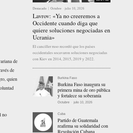
Destacado
Octubre
-
julio 10, 2026
Lavrov: «Ya no creeremos a
Occidente cuando diga que
quiere soluciones negociadas en
Ucrania»
El canciller ruso recordó que los países
occidentales socavaron soluciones negociadas
con Kiev en 2014, 2015, 2019 y 2022.
ariana de
ravés de
ro, quien
Burkina Faso
Burkina Faso inaugura su
Voluntad
primera mina de oro pública
y fortalece su soberanía
Octubre
-
julio 10, 2026
l no
Cuba
Partido de Guatemala
reafirma su solidaridad con
Revolución Cubana