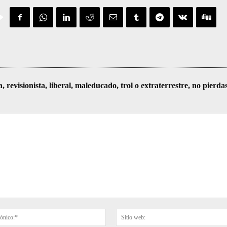
visionista, liberal, maleducado, trol o extraterrestre, no pierda
Correo
electrónico:*