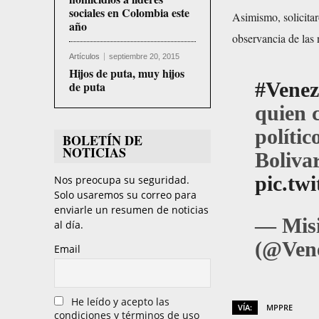
sociales en Colombia este
Asimismo, solicitar
año
observancia de las 
Artículos
septiembre 20, 2015
Hijos de puta, muy hijos
#Venez
de puta
quien 
políti
BOLETÍN DE
NOTICIAS
Boliva
pic.tw
Nos preocupa su seguridad.
Solo usaremos su correo para
enviarle un resumen de noticias
— Mis
al día.
(@Ven
Email
He leído y acepto las
VÍA:
MPPRE
condiciones y términos de uso