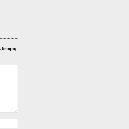
s tiempo;
Sitio
web: