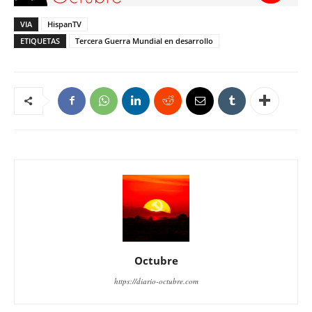
VIA
HispanTV
ETIQUETAS
Tercera Guerra Mundial en desarrollo
Octubre
https://diario-octubre.com