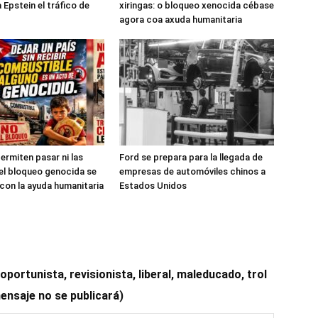
a Epstein el tráfico de
xiringas: o bloqueo xenocida cébase
agora coa axuda humanitaria
ermiten pasar ni las
Ford se prepara para la llegada de
: el bloqueo genocida se
empresas de automóviles chinos a
con la ayuda humanitaria
Estados Unidos
ortunista, revisionista, liberal, maleducado, trol
mensaje no se publicará)