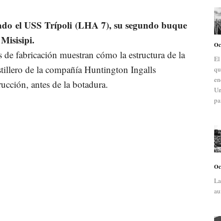
do el USS Trípoli (LHA 7), su segundo buque
 Misisipi.
Oc
 de fabricación muestran cómo la estructura de la
El
stillero de la compañía Huntington Ingalls
qu
en
rucción, antes de la botadura.
Un
pa
Oc
La
au