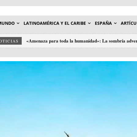
MUNDO
LATINOAMÉRICA Y EL CARIBE
ESPAÑA
ARTÍCU
«Amenaza para toda la humanidad»: La sombría adverte
Tres grandes bancos de Wall Street facilitaron a Epste
OTICIAS