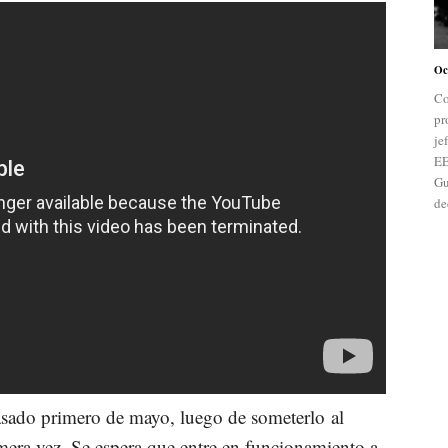
Oc
Co
pr
je
EE
Gu
de
asado primero de mayo, luego de someterlo al
mera vez. Se espera que entre en funcionamiento a