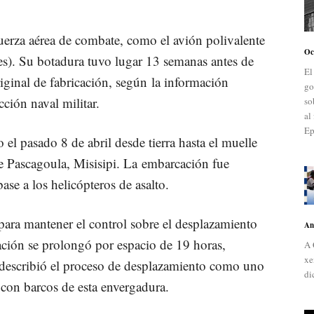
uerza aérea de combate, como el avión polivalente
Oc
s). Su botadura tuvo lugar 13 semanas antes de
El
riginal de fabricación,
según
la información
go
ción naval militar.
so
al
Ep
el pasado 8 de abril desde tierra hasta el muelle
de Pascagoula, Misisipi. La embarcación fue
ase a los helicópteros de asalto.
ara mantener el control sobre el desplazamiento
An
ción se prolongó por espacio de 19 horas,
A 
xe
describió el proceso de desplazamiento como uno
di
 con barcos de esta envergadura.