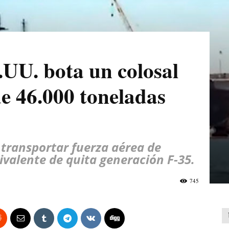
UU. bota un colosal
e 46.000 toneladas
 transportar fuerza aérea de
ivalente de quita generación F-35.
745