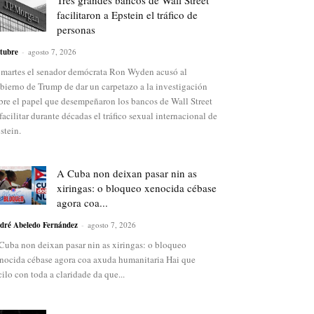
Tres grandes bancos de Wall Street
facilitaron a Epstein el tráfico de
personas
tubre
-
agosto 7, 2026
 martes el senador demócrata Ron Wyden acusó al
bierno de Trump de dar un carpetazo a la investigación
bre el papel que desempeñaron los bancos de Wall Street
 facilitar durante décadas el tráfico sexual internacional de
stein.
A Cuba non deixan pasar nin as
xiringas: o bloqueo xenocida cébase
agora coa...
dré Abeledo Fernández
-
agosto 7, 2026
Cuba non deixan pasar nin as xiringas: o bloqueo
nocida cébase agora coa axuda humanitaria Hai que
cilo con toda a claridade da que...