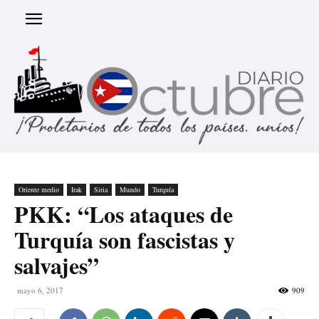
Oriente medio
Irak
Siria
Mundo
Turquía
PKK: “Los ataques de
Turquía son fascistas y
salvajes”
mayo 6, 2017
909