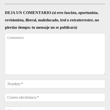
DEJA UN COMENTARIO (si eres fascista, oportunista,
revisionista, liberal, maleducado, trol o extraterrestre, no
pierdas tiempo; tu mensaje no se publicará)
Comentario:
No
Cor
ele
Sit