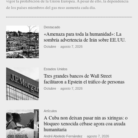
vigor la prohibición de la Unión Europea. A pesar de ello, la dependencia
de los países miembros del gas ruso aumenta cada dia.
Destacado
«Amenaza para toda la humanidad»: La
sombría advertencia de Irán sobre EE.UU.
Octubre
-
agosto 7, 2026
Estados Unidos
Tres grandes bancos de Wall Street
facilitaron a Epstein el tráfico de personas
Octubre
-
agosto 7, 2026
Artículos
A Cuba non deixan pasar nin as xiringas: o
bloqueo xenocida cébase agora coa axuda
humanitaria
André Abeledo Fernández
-
agosto 7, 2026