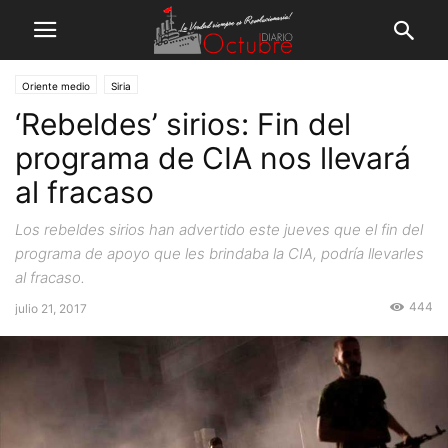
Oriente medio
Siria
‘Rebeldes’ sirios: Fin del
programa de CIA nos llevará
al fracaso
Los rebeldes sirios han advertido este jueves que el fin del
programa de apoyo que les brindaba la CIA, podría llevarles
al fracaso.
444
julio 21, 2017