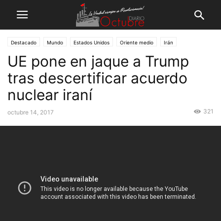
Destacado
Mundo
Estados Unidos
Oriente medio
Irán
UE pone en jaque a Trump
Unión Europea
tras descertificar acuerdo
nuclear iraní
321
octubre 14, 2017