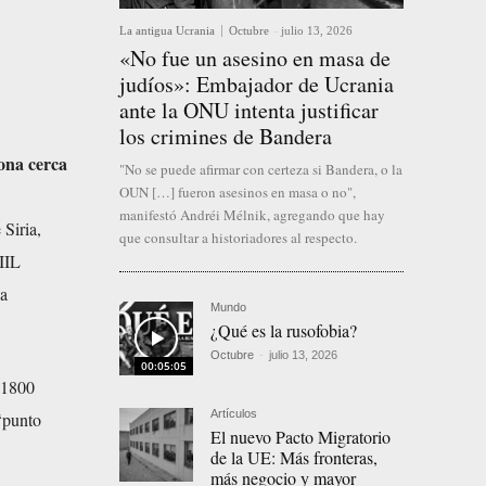
La antigua Ucrania
Octubre
-
julio 13, 2026
«No fue un asesino en masa de
judíos»: Embajador de Ucrania
ante la ONU intenta justificar
los crimines de Bandera
zona cerca
"No se puede afirmar con certeza si Bandera, o la
OUN […] fueron asesinos en masa o no",
manifestó Andréi Mélnik, agregando que hay
 Siria,
que consultar a historiadores al respecto.
EIIL
la
Mundo
¿Qué es la rusofobia?
Octubre
-
julio 13, 2026
00:05:05
e 1800
Artículos
‘punto
El nuevo Pacto Migratorio
de la UE: Más fronteras,
más negocio y mayor