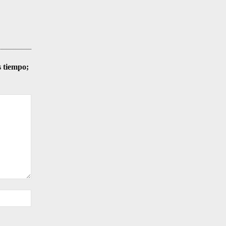
s tiempo;
Sitio
web: