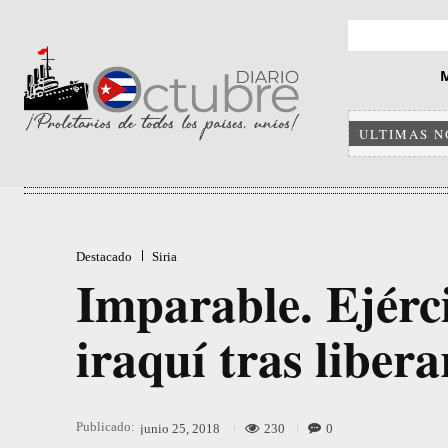
ULTIMAS N
Destacado
Siria
Imparable. Ejércit
iraquí tras liber
Publicado:
230
0
junio 25, 2018