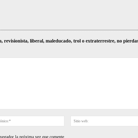
visionista, liberal, maleducado, trol o extraterrestre, no pierda
Correo
electrónico:*
navegador la próxima vez que comente.