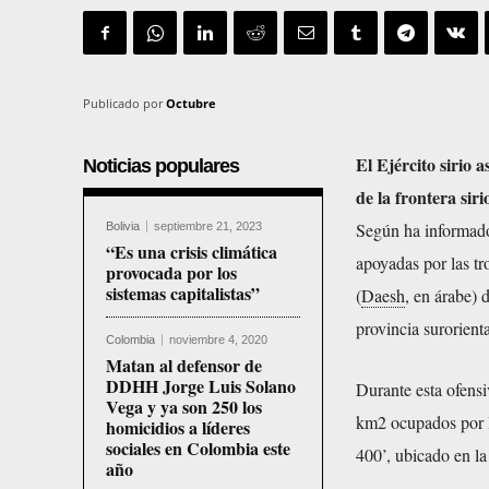
Publicado por
Octubre
El Ejército sirio 
Noticias populares
de la frontera sir
Según ha informado 
Bolivia
septiembre 21, 2023
“Es una crisis climática
apoyadas por las tr
provocada por los
sistemas capitalistas”
(
Daesh
, en árabe) 
provincia surorient
Colombia
noviembre 4, 2020
Matan al defensor de
DDHH Jorge Luis Solano
Durante esta ofensi
Vega y ya son 250 los
km2 ocupados por l
homicidios a líderes
sociales en Colombia este
400’, ubicado en la 
año