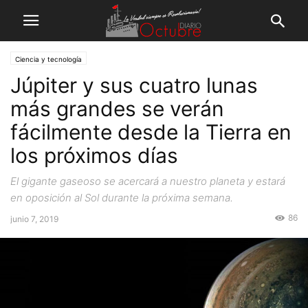
Ciencia y tecnología
Júpiter y sus cuatro lunas
más grandes se verán
fácilmente desde la Tierra en
los próximos días
El gigante gaseoso se acercará a nuestro planeta y estará
en oposición al Sol durante la próxima semana.
86
junio 7, 2019