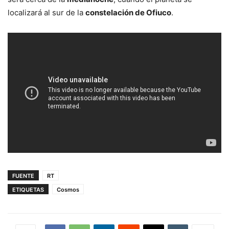
localizará al sur de la
constelación de Ofiuco
.
FUENTE
RT
ETIQUETAS
Cosmos