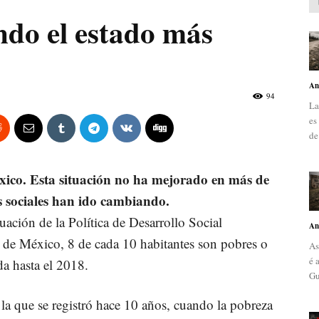
ndo el estado más
An
94
La
es
de
xico. Esta situación no ha mejorado en más de
s sociales han ido cambiando.
ación de la Política de Desarrollo Social
An
r de México, 8 de cada 10 habitantes son pobres o
As
é 
da hasta el 2018.
Gu
 la que se registró hace 10 años, cuando la pobreza