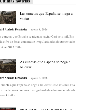
Últimas noticias
Las cunetas que España se niega a
vaciar
dré Abeledo Fernández
-
agosto 8, 2026
s cunetas que España se niega a vaciar Casi seis mil. Esa
 la cifra de fosas comunes e irregularidades documentadas
 la Guerra Civil...
As cunetas que España se nega a
baleirar
dré Abeledo Fernández
-
agosto 8, 2026
 cunetas que España se nega a baleirar. Case seis mil. Esa
a cifra de fosas comúns e irregularidades documentadas da
erra Civil e...