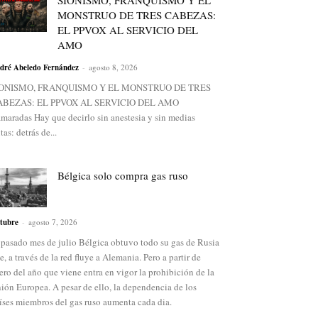
SIONISMO, FRANQUISMO Y EL
MONSTRUO DE TRES CABEZAS:
EL PPVOX AL SERVICIO DEL
AMO
dré Abeledo Fernández
-
agosto 8, 2026
IONISMO, FRANQUISMO Y EL MONSTRUO DE TRES
ABEZAS: EL PPVOX AL SERVICIO DEL AMO
maradas Hay que decirlo sin anestesia y sin medias
ntas: detrás de...
Bélgica solo compra gas ruso
tubre
-
agosto 7, 2026
 pasado mes de julio Bélgica obtuvo todo su gas de Rusia
e, a través de la red fluye a Alemania. Pero a partir de
ero del año que viene entra en vigor la prohibición de la
ión Europea. A pesar de ello, la dependencia de los
íses miembros del gas ruso aumenta cada dia.