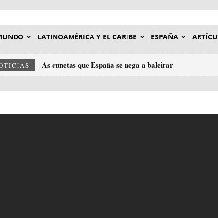
MUNDO
LATINOAMÉRICA Y EL CARIBE
ESPAÑA
ARTÍCU
As cunetas que España se nega a baleirar
SIONISMO, FRANQUISMO Y EL MONSTRUO DE
OTICIAS
SERVICIO DEL AMO