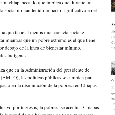
lación chiapaneca, lo que implica que durante un
llo social no han tenido impacto significativo en el
An
na que tiene al menos una carencia social e
S
C
star mientras que un pobre extremo es el que tiene
Ca
por debajo de la línea de bienestar mínimo,
ti
des indígenas.
nza que en la Administración del presidente de
AMLO), las políticas públicas se cambien para
Oc
pacto en la disminución de la pobreza en Chiapas
El
qu
en
Un
lusivo por ingresos, la pobreza se acentúa. Chiapas
pa
e la mitad de sus habitantes no tiene un ingreso