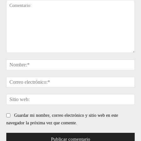
Comentario:
No
Cor
ele
Sit
web
Guardar mi nombre, correo electrónico y sitio web en este
navegador la próxima vez que comente.