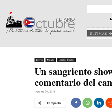
ULTIMAS N
Breves
Mundo
Estados Unidos
Un sangriento sho
comentario del ca
octubre 30, 2019
Compartir