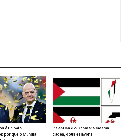
n é un país
Palestina e o Sáhara: a mesma
: por que o Mundial
cadea, dous eslavóns.