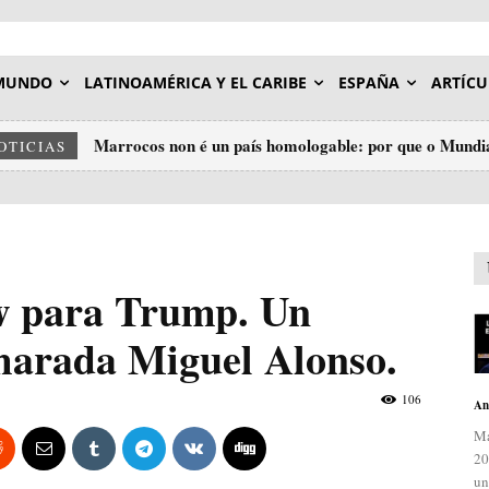
MUNDO
LATINOAMÉRICA Y EL CARIBE
ESPAÑA
ARTÍCU
Marrocos non é un país homologable: por que o Mundia
OTICIAS
insulto ao deporte.
w para Trump. Un
marada Miguel Alonso.
106
An
Ma
20
un