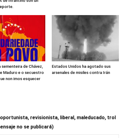
A de Infantino son un
deporte.
a sementeira de Chávez,
Estados Unidos ha agotado sus
de Maduro e o secuestro
arsenales de misiles contra Irán
que non imos esquecer
ortunista, revisionista, liberal, maleducado, trol
mensaje no se publicará)