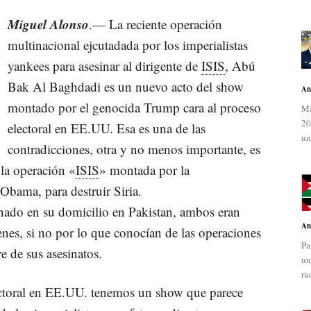
Miguel Alonso
.— La reciente operación
multinacional ejcutadada por los imperialistas
yankees para asesinar al dirigente de
ISIS
, Abú
Bak Al Baghdadi es un nuevo acto del show
An
montado por el genocida Trump cara al proceso
Ma
20
electoral en EE.UU. Esa es una de las
un
contradicciones, otra y no menos importante, es
 la operación «
ISIS
» montada por la
Obama, para destruir Siria.
nado en su domicilio en Pakistan, ambos eran
An
nes, si no por lo que conocían de las operaciones
Pa
ve de sus asesinatos.
un
ru
lectoral en EE.UU. tenemos un show que parece