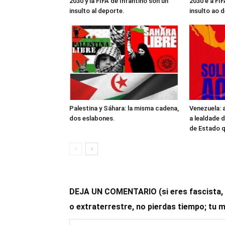
2030 y la FIFA de Infantino son un
2030 e a FIF
insulto al deporte.
insulto ao 
Palestina y Sáhara: la misma cadena,
Venezuela: 
dos eslabones.
a lealdade 
de Estado 
DEJA UN COMENTARIO (si eres fascista, op
o extraterrestre, no pierdas tiempo; tu 