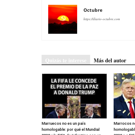
Octubre
https://diario-octubre.com
Quizás te interese
Más del autor
Marruecos no es un país
Marrocos no
homologable: por qué el Mundial
homologable