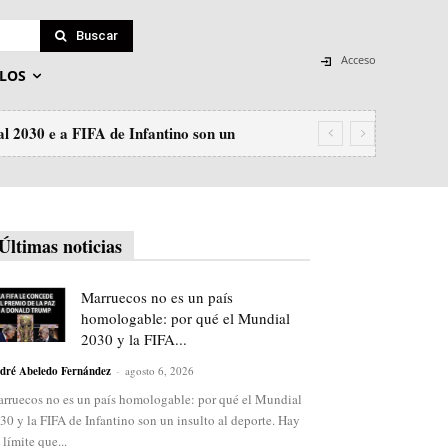
Buscar
Acceso
LOS
l 2030 e a FIFA de Infantino son un
Últimas noticias
Marruecos no es un país
homologable: por qué el Mundial
2030 y la FIFA...
dré Abeledo Fernández
-
agosto 6, 2026
rruecos no es un país homologable: por qué el Mundial
30 y la FIFA de Infantino son un insulto al deporte. Hay
 límite que...