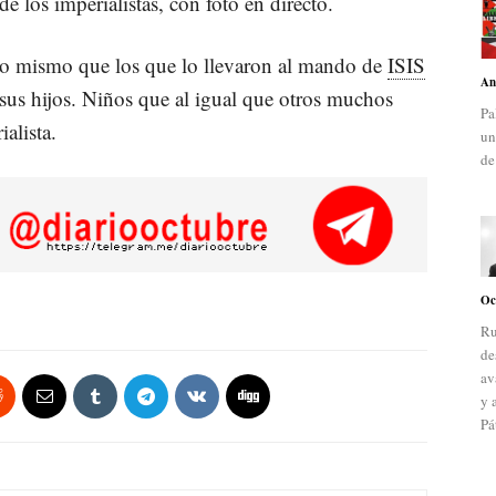
de los imperialistas, con foto en directo.
, lo mismo que los que lo llevaron al mando de
ISIS
An
 sus hijos. Niños que al igual que otros muchos
Pa
alista.
un
de
Oc
Ru
de
av
y 
Pá