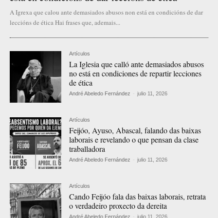
A Igrexa que calou ante demasiados abusos non está en condicións de dar
leccións de ética Hai frases que, ademais...
Artículos
La Iglesia que calló ante demasiados abusos
no está en condiciones de repartir lecciones
de ética
André Abeledo Fernández
-
julio 11, 2026
Artículos
Feijóo, Ayuso, Abascal, falando das baixas
laborais e revelando o que pensan da clase
traballadora
André Abeledo Fernández
-
julio 11, 2026
Artículos
Cando Feijóo fala das baixas laborais, retrata
o verdadeiro proxecto da dereita
André Abeledo Fernández
-
julio 11, 2026