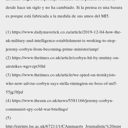
desde hace un siglo y no ha cambiado. Si la prensa es una basura
es porque está fabricada a la medida de sus amos del MI5.
(1) https://www.dailymaverick.co.za/article/2019-12-04-how-the-
uk-military-and-intelligence-establishment-is-working-to-stop-
jeremy-corbyn-from-becoming-prime-minister/amp/
(2) https://www.thetimes.co.uk/article/corbyn-hit-by-mutiny-on-
airstrikes-wgrvzpt30ld
(3) https://www.thetimes.co.uk/article/we-spied-on-trotskyists-
who-now-advise-corbyn-says-stella-rimington-ex-boss-of-mi5-
55jg3lfpd
(4) https://www.thesun.co.uk/news/5581166/jeremy-corbyn-
communist-spy-cold-war-briefings/
(5)
http://eprints.lse.ac.uk/67211/1/CAmmaerts_Journalistic%20repr