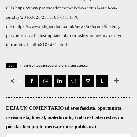
(11) https://www.pressreader.com/uk/the-scottish-mail-on-
sunday/20160626/281818578134576
(12) https://www.independent.co.uk/news/uk/crime/finsbury-
park-terror-trial-latest-updates-darren-osborne-jeremy-corbyn-
terror-attack-fail-a8185431.html
VÍA:
movimientopoliticoderesistencia.blogspot.com
DEJA UN COMENTARIO (si eres fascista, oportunista,
revisionista, liberal, maleducado, trol o extraterrestre, no
pierdas tiempo; tu mensaje no se publicará)