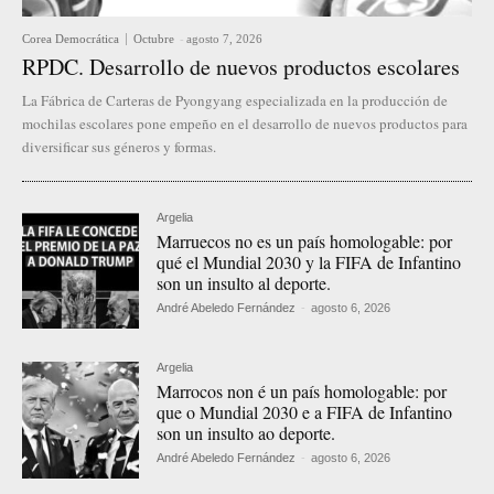
Corea Democrática
Octubre
-
agosto 7, 2026
RPDC. Desarrollo de nuevos productos escolares
La Fábrica de Carteras de Pyongyang especializada en la producción de
mochilas escolares pone empeño en el desarrollo de nuevos productos para
diversificar sus géneros y formas.
Argelia
Marruecos no es un país homologable: por
qué el Mundial 2030 y la FIFA de Infantino
son un insulto al deporte.
André Abeledo Fernández
-
agosto 6, 2026
Argelia
Marrocos non é un país homologable: por
que o Mundial 2030 e a FIFA de Infantino
son un insulto ao deporte.
André Abeledo Fernández
-
agosto 6, 2026