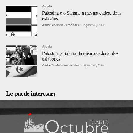
Argelia
Palestina e o Sáhara: a mesma cadea, dous
eslavóns.
André Abeledo Fernández
-
agosto 6, 2026
Argelia
Palestina y Sáhara: la misma cadena, dos
eslabones.
André Abeledo Fernández
-
agosto 6, 2026
Le puede interesar: