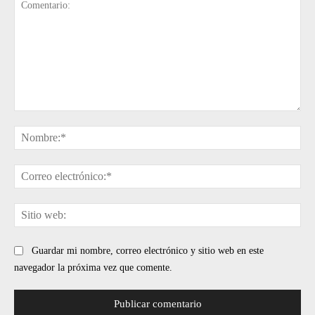
Comentario:
No
Cor
ele
Sit
web
Guardar mi nombre, correo electrónico y sitio web en este
navegador la próxima vez que comente.