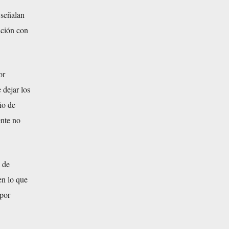
 señalan
ación con
or
 dejar los
ño de
ente no
 de
en lo que
 por