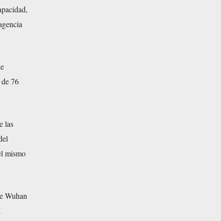
apacidad,
 agencia
de
 de 76
e las
del
el mismo
que Wuhan
a