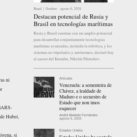
Brasil
Octubre
-
agosto 6, 2026
Destacan potencial de Rusia y
Brasil en tecnologías marítimas
Rusia y Brasil cuentan con un amplio potencial
para desarrollar conjuntamente tecnologías
marítimas avanzadas, incluida la robótica, y los
sistemas no tripulados y autónomos, declaró hoy
el asesor del Kremlin, Nikolái Pátrushev.
Artículos
as ni
Venezuela: a sementeira de
or
Chávez, a lealdade de
Maduro e o secuestro de
Estado que non imos
 SARS-
esquecer
André Abeledo Fernández
-
 de Hubei,
agosto 6, 2026
Estados Unidos
ógena, si
Estados Unidos ha agotado