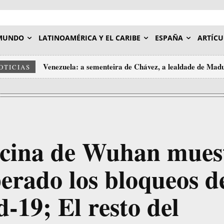
MUNDO
LATINOAMÉRICA Y EL CARIBE
ESPAÑA
ARTÍCU
Venezuela: a sementeira de Chávez, a lealdade de Madu
OTICIAS
imos esquecer
piscina de Wuhan mues
erado los bloqueos d
-19; El resto del