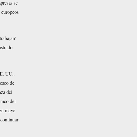
presas se
s europeos
trabajan’
ustrado.
EE. UU.,
deseo de
nza del
nico del
 en mayo.
 continuar