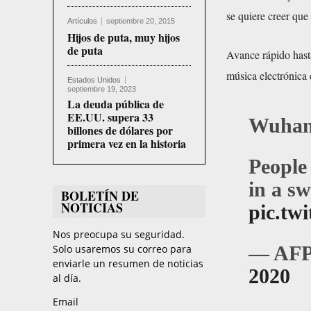
se quiere creer que 
Artículos
septiembre 20, 2015
Hijos de puta, muy hijos
de puta
Avance rápido hast
música electrónica
Estados Unidos
septiembre 19, 2023
La deuda pública de
EE.UU. supera 33
Wuhan
billones de dólares por
primera vez en la historia
People
in a s
BOLETÍN DE
NOTICIAS
pic.tw
Nos preocupa su seguridad.
— AFP
Solo usaremos su correo para
enviarle un resumen de noticias
2020
al día.
Email