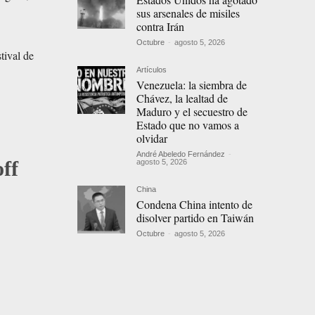
sus arsenales de misiles
contra Irán
Octubre
-
agosto 5, 2026
tival de
Artículos
Venezuela: la siembra de
Chávez, la lealtad de
Maduro y el secuestro de
Estado que no vamos a
olvidar
André Abeledo Fernández
-
ff
agosto 5, 2026
China
Condena China intento de
disolver partido en Taiwán
Octubre
-
agosto 5, 2026