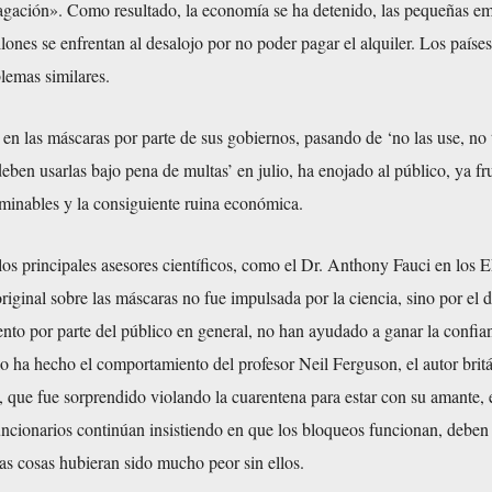
pagación». Como resultado, la economía se ha detenido, las pequeñas em
lones se enfrentan al desalojo por no poder pagar el alquiler. Los paíse
lemas similares.
n las máscaras por parte de sus gobiernos, pasando de ‘no las use, no 
eben usarlas bajo pena de multas’ en julio, ha enojado al público, ya fr
erminables y la consiguiente ruina económica.
os principales asesores científicos, como el Dr. Anthony Fauci en los 
original sobre las máscaras no fue impulsada por la ciencia, sino por el 
ento por parte del público en general, no han ayudado a ganar la confia
 ha hecho el comportamiento del profesor Neil Ferguson, el autor britá
, que fue sorprendido violando la cuarentena para estar con su amante,
uncionarios continúan insistiendo en que los bloqueos funcionan, deben
as cosas hubieran sido mucho peor sin ellos.