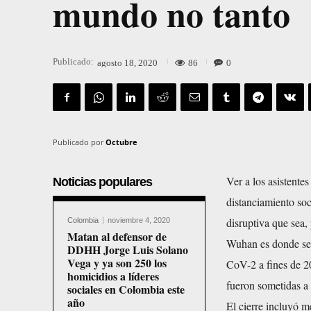
mundo no tanto
Publicado:
86
0
agosto 18, 2020
Publicado por
Octubre
Ver a los asistente
Noticias populares
distanciamiento so
disruptiva que sea
Colombia
noviembre 4, 2020
Matan al defensor de
Wuhan es donde se 
DDHH Jorge Luis Solano
Vega y ya son 250 los
CoV-2 a fines de 20
homicidios a líderes
fueron sometidas a 
sociales en Colombia este
año
El cierre incluyó m