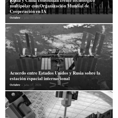
Rusia y China consolidan frente tecnológico
multipolar con Organización Mundial de
Cooperación en IA
Octubre
-
julio 17, 2026
Acuerdo entre Estados Unidos y Rusia sobre la
estación espacial internacional
Octubre
-
julio 17, 2026