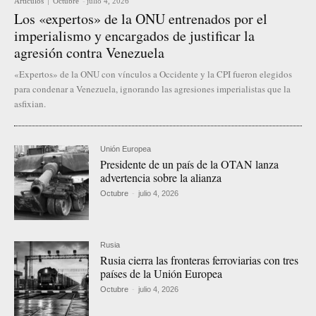
Artículos
Octubre
-
julio 4, 2026
Los «expertos» de la ONU entrenados por el
imperialismo y encargados de justificar la
agresión contra Venezuela
«Expertos» de la ONU con vínculos a Occidente y la CPI fueron elegidos
para condenar a Venezuela, ignorando las agresiones imperialistas que la
asfixian.
Unión Europea
Presidente de un país de la OTAN lanza
advertencia sobre la alianza
Octubre
-
julio 4, 2026
Rusia
Rusia cierra las fronteras ferroviarias con tres
países de la Unión Europea
Octubre
-
julio 4, 2026