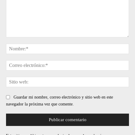
Comentario:
No
Cor
ele
Sit
web
Guardar mi nombre, correo electrónico y sitio web en este
navegador la próxima vez que comente.