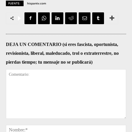
FUENTE:
hispantv.com
DEJA UN COMENTARIO (si eres fascista, oportunista,
revisionista, liberal, maleducado, trol o extraterrestre, no
pierdas tiempo; tu mensaje no se publicará)
Comentario:
No