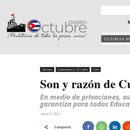
ULTIMAS N
Artículos
Latinoamérica y El Caribe
Cuba
Son y razón de C
En medio de privaciones, a
garantiza para todos Educac
enero 6, 2021
Compartir