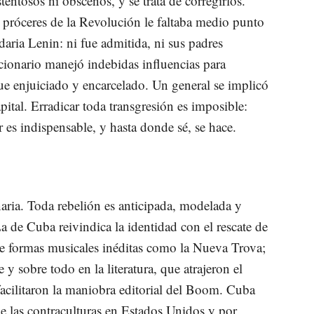
tentosos ni obscenos, y se trata de corregirlos.
 próceres de la Revolución le faltaba medio punto
daria Lenin: ni fue admitida, ni sus padres
ionario manejó indebidas influencias para
 fue enjuiciado y encarcelado. Un general se implicó
ital. Erradicar toda transgresión es imposible:
 es indispensable, y hasta donde sé, se hace.
aria. Toda rebelión es anticipada, modelada y
a de Cuba reivindica la identidad con el rescate de
 de formas musicales inéditas como la Nueva Trova;
 y sobre todo en la literatura, que atrajeron el
acilitaron la maniobra editorial del Boom. Cuba
de las contraculturas en Estados Unidos y por