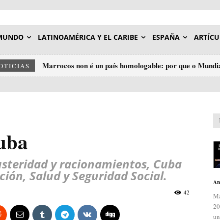
MUNDO
LATINOAMÉRICA Y EL CARIBE
ESPAÑA
ARTÍCU
Marrocos non é un país homologable: por que o Mundial 2
Palestina e o Sáhara: a mesma cadea, dous eslavóns.
OTICIAS
insulto ao deporte.
uba
usteridad y racionamientos, Cuba
ión, Salud y Seguridad Social.
An
42
Ma
20
un