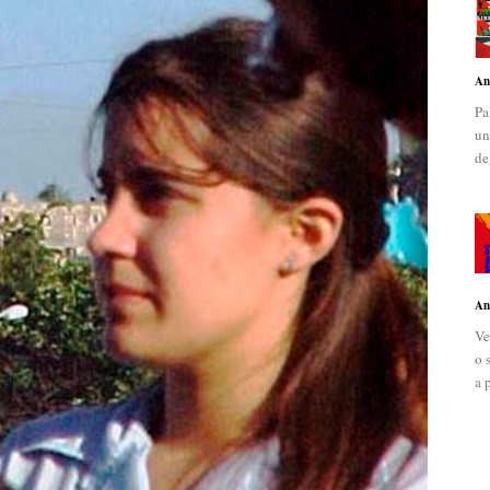
An
Pa
un
de
An
Ve
o 
a 