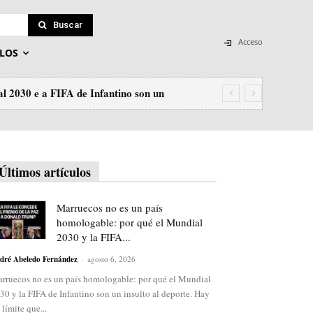
Buscar
Acceso
LOS
030 e a FIFA de Infantino son un
Últimos artículos
Marruecos no es un país
homologable: por qué el Mundial
2030 y la FIFA...
dré Abeledo Fernández
-
agosto 6, 2026
rruecos no es un país homologable: por qué el Mundial
30 y la FIFA de Infantino son un insulto al deporte. Hay
 límite que...