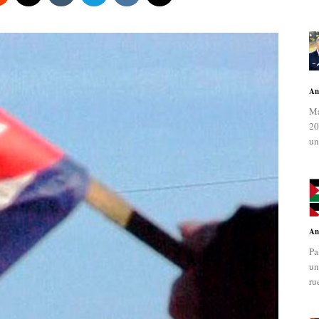
An
Ma
20
un
An
Pa
un
ru