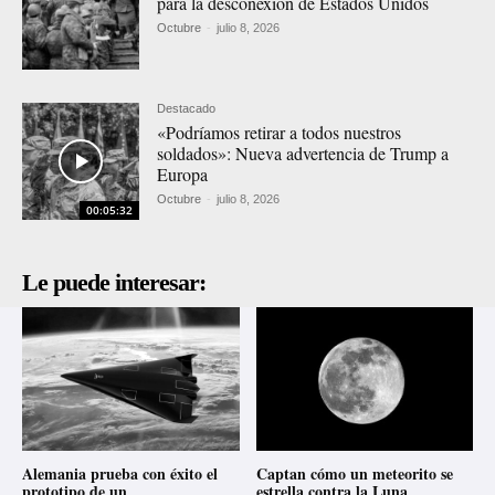
para la desconexión de Estados Unidos
Octubre
-
julio 8, 2026
Destacado
«Podríamos retirar a todos nuestros
soldados»: Nueva advertencia de Trump a
Europa
Octubre
-
julio 8, 2026
00:05:32
Le puede interesar:
Alemania prueba con éxito el
Captan cómo un meteorito se
prototipo de un
estrella contra la Luna