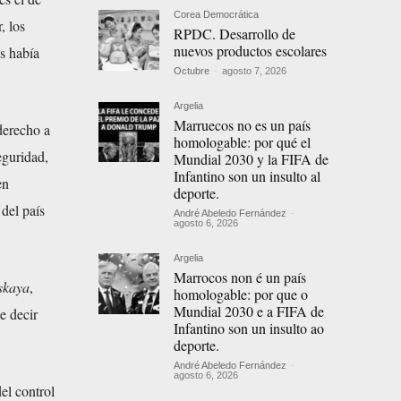
Corea Democrática
, los
RPDC. Desarrollo de
nuevos productos escolares
s había
Octubre
-
agosto 7, 2026
Argelia
Marruecos no es un país
derecho a
homologable: por qué el
seguridad,
Mundial 2030 y la FIFA de
Infantino son un insulto al
en
deporte.
 del país
André Abeledo Fernández
-
agosto 6, 2026
Argelia
Marrocos non é un país
kaya
,
homologable: por que o
Mundial 2030 e a FIFA de
e decir
Infantino son un insulto ao
deporte.
André Abeledo Fernández
-
agosto 6, 2026
el control