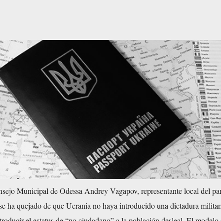
nsejo Municipal de Odessa Andrey Vagapov, representante local del par
se ha quejado de que Ucrania no haya introducido una dictadura militar
roducir el estatus de “no ciudadano” a la población desleal. El modelo 