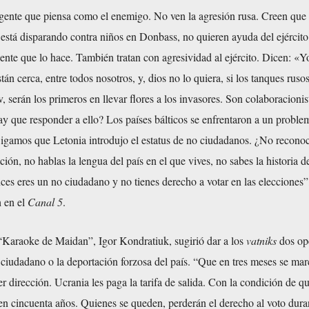
 gente que piensa como el enemigo. No ven la agresión rusa. Creen que 
está disparando contra niños en Donbass, no quieren ayuda del ejército
gente que lo hace. También tratan con agresividad al ejército. Dicen: «Y
tán cerca, entre todos nosotros, y, dios no lo quiera, si los tanques rus
v, serán los primeros en llevar flores a los invasores. Son colaboracionis
 que responder a ello? Los países bálticos se enfrentaron a un problem
Digamos que Letonia introdujo el estatus de no ciudadanos. ¿No reconoc
, no hablas la lengua del país en el que vives, no sabes la historia de
ces eres un no ciudadano y no tienes derecho a votar en las elecciones”
 en el
Canal 5
.
 “Karaoke de Maidan”, Igor Kondratiuk, sugirió dar a los
vatniks
dos op
 ciudadano o la deportación forzosa del país. “Que en tres meses se ma
r dirección. Ucrania les paga la tarifa de salida. Con la condición de q
en cincuenta años. Quienes se queden, perderán el derecho al voto dura