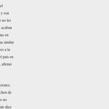
el
 y son
o no les
os acaban
tas en
a similar
es a la
l país en
, afirmó
ciones:
rchen de
ue no
nte diez