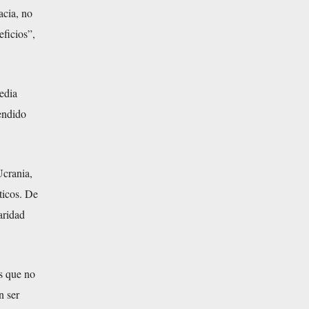
acia, no
ficios”,
edia
rendido
Ucrania,
ticos. De
aridad
os que no
n ser