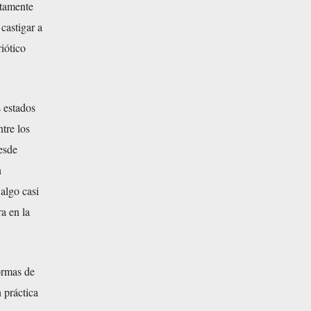
itamente
castigar a
iótico
 estados
tre los
desde
n
algo casi
a en la
ormas de
 práctica