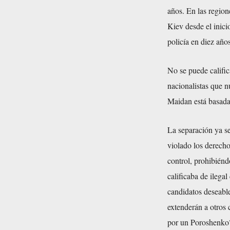
años. En las region
Kiev desde el inici
policía en diez año
No se puede calific
nacionalistas que n
Maidan está basada 
La separación ya s
violado los derecho
control, prohibiéndo
calificaba de ilega
candidatos deseable
extenderán a otros 
por un Poroshenko