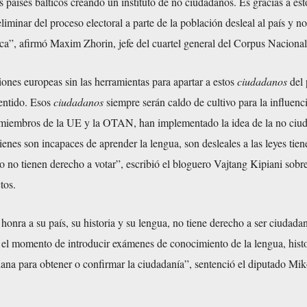
os países bálticos creando un instituto de no ciudadanos. Es gracias a es
liminar del proceso electoral a parte de la población desleal al país y no
ca”, afirmó Maxim Zhorin, jefe del cuartel general del Corpus Nacional
ones europeas sin las herramientas para apartar a estos
ciudadanos
del 
sentido. Esos
ciudadanos
siempre serán caldo de cultivo para la influenci
 miembros de la UE y la OTAN, han implementado la idea de la no ciud
uienes son incapaces de aprender la lengua, son desleales a las leyes tien
ro no tienen derecho a votar”, escribió el bloguero Vajtang Kipiani sobre
tos.
honra a su país, su historia y su lengua, no tiene derecho a ser ciudada
 el momento de introducir exámenes de conocimiento de la lengua, histo
ana para obtener o confirmar la ciudadanía”, sentenció el diputado Mik