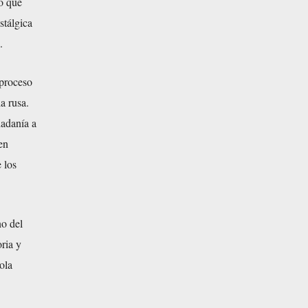
to que
stálgica
.
proceso
a rusa.
adanía a
en
 los
no del
ria y
ola