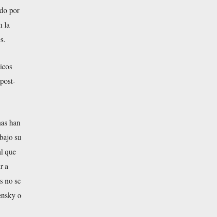
ado por
n la
s.
ticos
post-
nas han
bajo su
al que
r a
s no se
ensky o