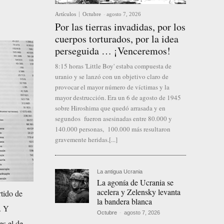
Artículos
Octubre
-
agosto 7, 2026
Por las tierras invadidas, por los
cuerpos torturados, por la idea
perseguida … ¡Venceremos!
8:15 horas 'Little Boy' estaba compuesta de
uranio y se lanzó con un objetivo claro de
provocar el mayor número de víctimas y la
mayor destrucción. Era un 6 de agosto de 1945
sobre Hiroshima que quedó arrasada y en
segundos fueron asesinadas entre 80.000 y
140.000 personas, 100.000 más resultaron
gravemente heridas.[...]
La antigua Ucrania
La agonía de Ucrania se
acelera y Zelensky levanta
tido de
la bandera blanca
. Y
Octubre
-
agosto 7, 2026
es el de