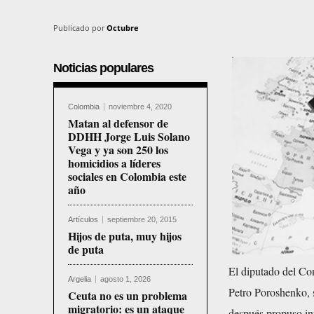
Publicado por
Octubre
Noticias populares
Colombia
noviembre 4, 2020
Matan al defensor de
DDHH Jorge Luis Solano
Vega y ya son 250 los
homicidios a líderes
sociales en Colombia este
año
Artículos
septiembre 20, 2015
Hijos de puta, muy hijos
de puta
El diputado del Co
Argelia
agosto 1, 2026
Petro Poroshenko, 
Ceuta no es un problema
migratorio: es un ataque
después propuso int