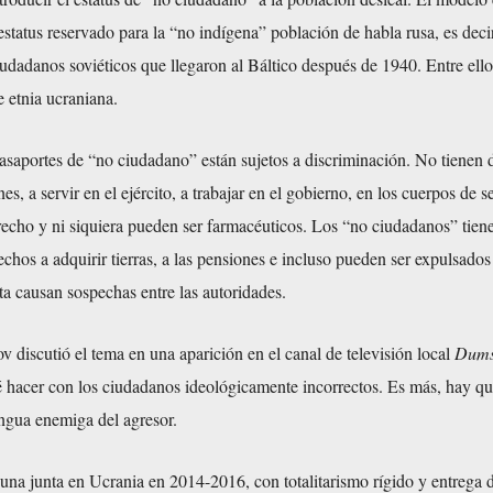
estatus reservado para la “no indígena” población de habla rusa, es decir
udadanos soviéticos que llegaron al Báltico después de 1940. Entre ello
 etnia ucraniana.
asaportes de “no ciudadano” están sujetos a discriminación. No tienen 
nes, a servir en el ejército, a trabajar en el gobierno, en los cuerpos de 
recho y ni siquiera pueden ser farmacéuticos. Los “no ciudadanos” tien
echos a adquirir tierras, a las pensiones e incluso pueden ser expulsados
sta causan sospechas entre las autoridades.
 discutió el tema en una aparición en el canal de televisión local
Dums
 hacer con los ciudadanos ideológicamente incorrectos. Es más, hay qu
engua enemiga del agresor.
una junta en Ucrania en 2014-2016, con totalitarismo rígido y entrega d