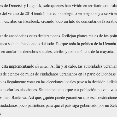
es de Donetsk y Lugansk, solo quienes han vivido en territorio control
o del verano de 2014 tendrán derecho a elegir o ser elegidos y a servir e
s”, escribió en Facebook, creando todo un hilo de comentarios favorable
ar de anecdóticas estas declaraciones. Reflejan planes reales de los polí
unca se han abandonado del todo. Porque toda la política de la Ucrania 
en anular los derechos sociales, civiles y democráticos de la mayoría.
e está implementando
de facto
. Al fin y al cabo, las autoridades ucrania
s de cientos de miles de ciudadanos ucranianos en la parte de Donbass 
les ilegalmente votar en las elecciones locales pese a la decisión judici
l cancelar las elecciones. Simplemente porque esa población no va a vota
s para Bankova. Así que, ¿quién puede garantizar que esas restriccione
ciudadanos poco patrióticos para que el país siga gobernado por un Zel
?