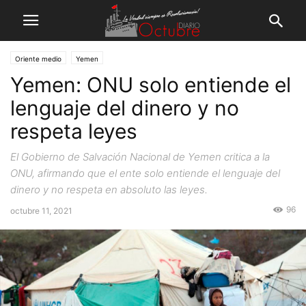
Oriente medio
Yemen
Yemen: ONU solo entiende el
lenguaje del dinero y no
respeta leyes
El Gobierno de Salvación Nacional de Yemen critica a la
ONU, afirmando que el ente solo entiende el lenguaje del
dinero y no respeta en absoluto las leyes.
96
octubre 11, 2021