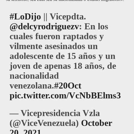
#LoDijo
|| Vicepdta.
@delcyrodriguezv
: En los
cuales fueron raptados y
vilmente asesinados un
adolescente de 15 años y un
joven de apenas 18 años, de
nacionalidad
venezolana.
#20Oct
pic.twitter.com/VcNbBElms3
— Vicepresidencia Vzla
(@ViceVenezuela)
October
20, 2021