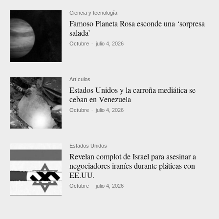
Ciencia y tecnología
Famoso Planeta Rosa esconde una ‘sorpresa
salada’
Octubre
-
julio 4, 2026
Artículos
Estados Unidos y la carroña mediática se
ceban en Venezuela
Octubre
-
julio 4, 2026
Estados Unidos
Revelan complot de Israel para asesinar a
negociadores iraníes durante pláticas con
EE.UU.
Octubre
-
julio 4, 2026