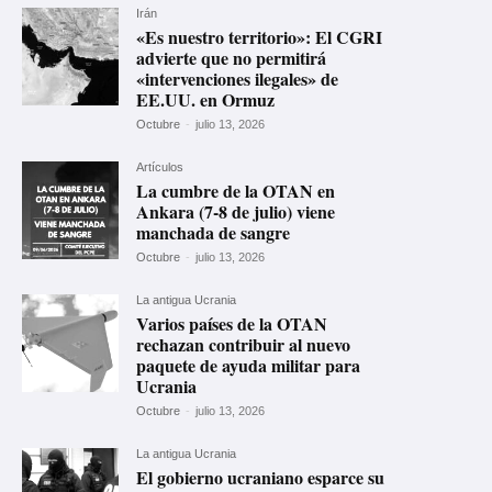
Irán
«Es nuestro territorio»: El CGRI
advierte que no permitirá
«intervenciones ilegales» de
EE.UU. en Ormuz
Octubre
-
julio 13, 2026
Artículos
La cumbre de la OTAN en
Ankara (7-8 de julio) viene
manchada de sangre
Octubre
-
julio 13, 2026
La antigua Ucrania
Varios países de la OTAN
rechazan contribuir al nuevo
paquete de ayuda militar para
Ucrania
Octubre
-
julio 13, 2026
La antigua Ucrania
El gobierno ucraniano esparce su