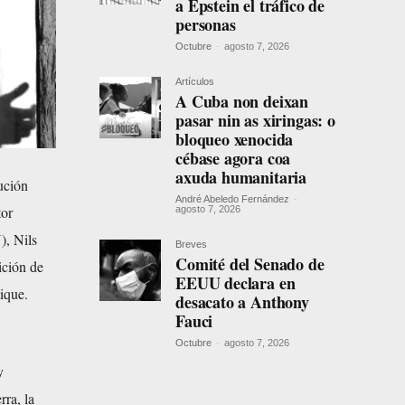
a Epstein el tráfico de
personas
Octubre
-
agosto 7, 2026
Artículos
A Cuba non deixan
pasar nin as xiringas: o
bloqueo xenocida
cébase agora coa
axuda humanitaria
ución
André Abeledo Fernández
-
tor
agosto 7, 2026
), Nils
Breves
Comité del Senado de
ición de
EEUU declara en
ique.
desacato a Anthony
Fauci
Octubre
-
agosto 7, 2026
y
rra, la