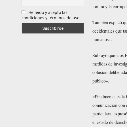
tortura y la corrupc
He leído y acepto las
condiciones y términos de uso
También explicó que
occidentales que t
humanos».
Subrayó que «los E
medidas de investig
colusión deliberada
público».
«Finalmente, es la 
comunicación con el
particular», expres
el estado de derech