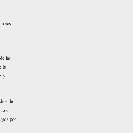
cracias
de las
s la
s y el
dios de
duo en
egida por