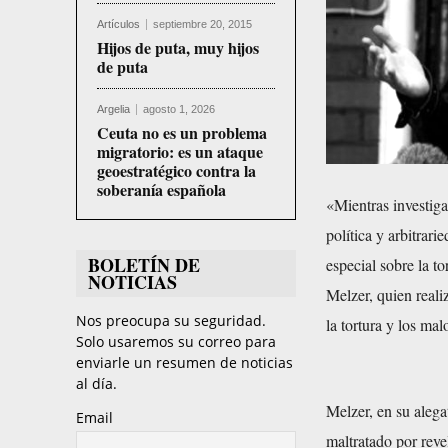
Artículos
septiembre 20, 2015
Hijos de puta, muy hijos
de puta
Argelia
agosto 1, 2026
Ceuta no es un problema
migratorio: es un ataque
geoestratégico contra la
soberanía española
«Mientras investig
política y arbitrari
BOLETÍN DE
especial sobre la 
NOTICIAS
Melzer, quien reali
Nos preocupa su seguridad.
la tortura y los ma
Solo usaremos su correo para
enviarle un resumen de noticias
al día.
Melzer, en su alega
Email
maltratado por reve