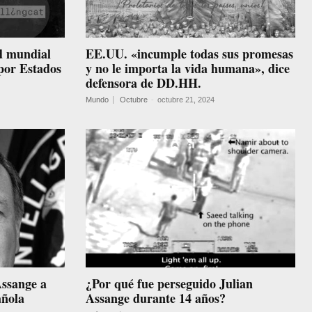
d mundial
EE.UU. «incumple todas sus promesas
 por Estados
y no le importa la vida humana», dice
defensora de DD.HH.
Mundo
Octubre
-
octubre 21, 2024
Assange a
¿Por qué fue perseguido Julian
añola
Assange durante 14 años?