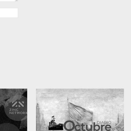
Sitio
web: