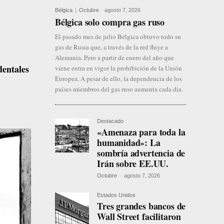
Bélgica
Octubre
-
agosto 7, 2026
Bélgica solo compra gas ruso
El pasado mes de julio Bélgica obtuvo todo su
gas de Rusia que, a través de la red fluye a
Alemania. Pero a partir de enero del año que
dentales
viene entra en vigor la prohibición de la Unión
Europea. A pesar de ello, la dependencia de los
países miembros del gas ruso aumenta cada dia.
Destacado
«Amenaza para toda la
humanidad»: La
sombría advertencia de
Irán sobre EE.UU.
Octubre
-
agosto 7, 2026
Estados Unidos
Tres grandes bancos de
Wall Street facilitaron