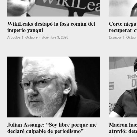
WikiLeaks destapó la fosa común del
Corte niega
imperio yanqui
recuperar c
Artículos
Octubre
-
diciembre 3, 2025
Ecuador
Octubr
Julian Assange: “Soy libre porque me
Macron hace
declaré culpable de periodismo”
atrevió: de