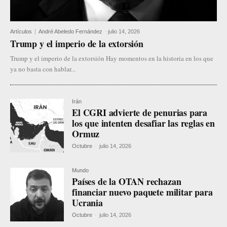
Artículos
André Abeledo Fernández
-
julio 14, 2026
Trump y el imperio de la extorsión
Trump y el imperio de la extorsión Hay momentos en la historia en los que
ya no basta con hablar...
Irán
El CGRI advierte de penurias para
los que intenten desafiar las reglas en
Ormuz
Octubre
-
julio 14, 2026
Mundo
Países de la OTAN rechazan
financiar nuevo paquete militar para
Ucrania
Octubre
-
julio 14, 2026