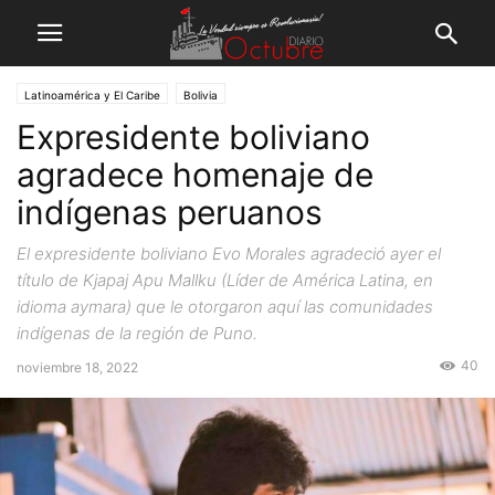
Latinoamérica y El Caribe
Bolivia
Expresidente boliviano
agradece homenaje de
indígenas peruanos
El expresidente boliviano Evo Morales agradeció ayer el
título de Kjapaj Apu Mallku (Líder de América Latina, en
idioma aymara) que le otorgaron aquí las comunidades
indígenas de la región de Puno.
40
noviembre 18, 2022