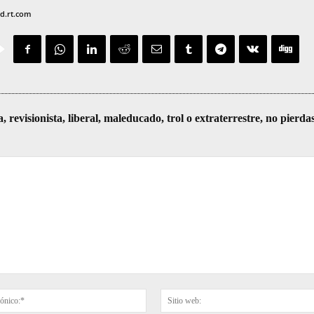
ad.rt.com
visionista, liberal, maleducado, trol o extraterrestre, no pierda
Correo
electrónico:*