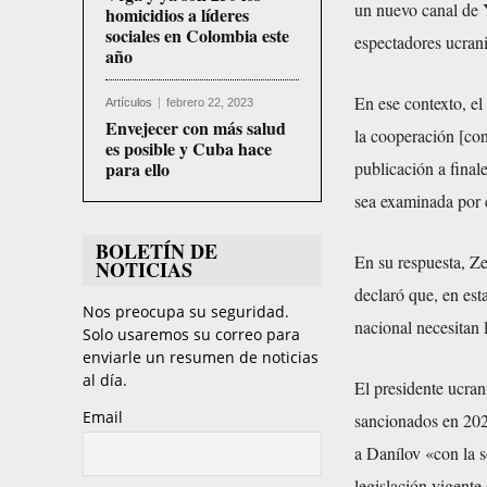
un nuevo canal de 
homicidios a líderes
sociales en Colombia este
espectadores ucrani
año
En ese contexto, el
Artículos
febrero 22, 2023
Envejecer con más salud
la cooperación [con
es posible y Cuba hace
para ello
publicación a final
sea examinada por e
BOLETÍN DE
En su respuesta, Ze
NOTICIAS
declaró que, en est
Nos preocupa su seguridad.
nacional necesitan
Solo usaremos su correo para
enviarle un resumen de noticias
al día.
El presidente ucran
Email
sancionados en 2021
a Danílov «con la s
legislación vigente