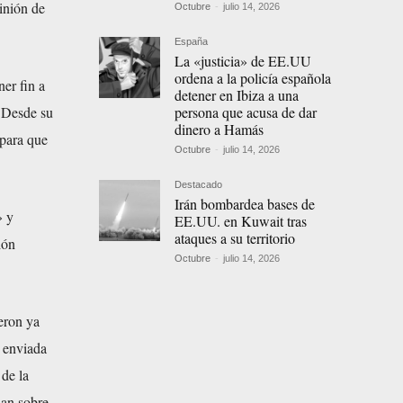
inión de
Octubre
-
julio 14, 2026
España
La «justicia» de EE.UU
ordena a la policía española
er fin a
detener en Ibiza a una
persona que acusa de dar
. Desde su
dinero a Hamás
 para que
Octubre
-
julio 14, 2026
Destacado
Irán bombardea bases de
» y
EE.UU. en Kuwait tras
ataques a su territorio
ión
Octubre
-
julio 14, 2026
eron ya
e enviada
 de la
lan sobre