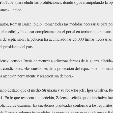
YouTube «para eludir las prohibiciones, donde sigue manipulando la op
anos», indicó.
 autor, Román Balan, pidió «tomar todas las medidas necesarias para pon
 el medio] y bloquear completamente» el portal en territorio ucraniano
es de septiembre, la petición ha acumulado las 25.000 firmas necesarias
l presidente del país.
lenski acusó a Rusia de recurrir a «diversas formas de la guerra híbrida
as condiciones, «las cuestiones de la protección del espacio de informac
 la atención permanente y reacción sin demora».
iano destacó que el medio Strana.ua y su redactor jefe, Ígor Guzhva, fu
. En lo que respecta a la petición, Zelenski señaló que la iniciativa fu
olicitud de examinar las cuestiones planteadas conforme a los requisitos
 de Ucrania, adoptar las medidas de reacción necesarias e informar a Ba