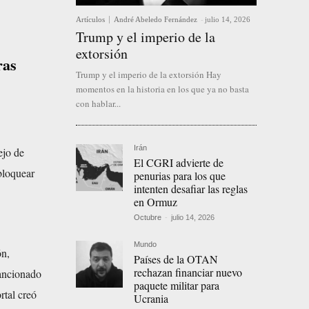
Artículos
André Abeledo Fernández
-
julio 14, 2026
Trump y el imperio de la
extorsión
ras
Trump y el imperio de la extorsión Hay
momentos en la historia en los que ya no basta
con hablar...
Irán
ejo de
El CGRI advierte de
bloquear
penurias para los que
intenten desafiar las reglas
en Ormuz
Octubre
-
julio 14, 2026
Mundo
ón,
Países de la OTAN
rechazan financiar nuevo
sancionado
paquete militar para
rtal creó
Ucrania