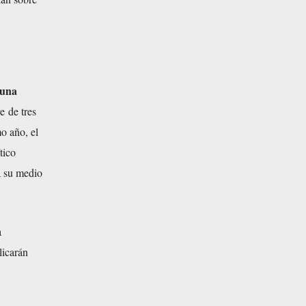
guna
re
de tres
o año, el
tico
a su medio
a
licarán