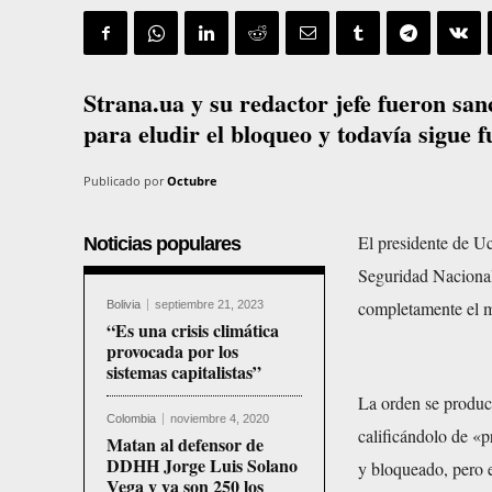
Strana.ua y su redactor jefe fueron sa
para eludir el bloqueo y todavía sigue 
Publicado por
Octubre
El presidente de Uc
Noticias populares
Seguridad Nacional
completamente el m
Bolivia
septiembre 21, 2023
“Es una crisis climática
provocada por los
sistemas capitalistas”
La orden se produce
Colombia
noviembre 4, 2020
calificándolo de «p
Matan al defensor de
DDHH Jorge Luis Solano
y bloqueado, pero e
Vega y ya son 250 los