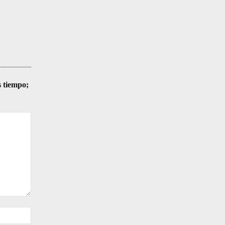
s tiempo;
Sitio
web: