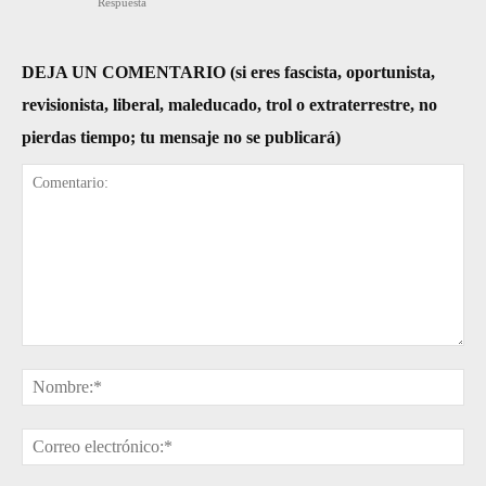
Respuesta
DEJA UN COMENTARIO (si eres fascista, oportunista,
revisionista, liberal, maleducado, trol o extraterrestre, no
pierdas tiempo; tu mensaje no se publicará)
Comentario:
No
Cor
ele