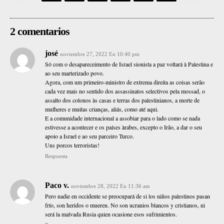
2 comentarios
josé
noviembre 27, 2022 En 10:40 pm
Só com o desapareceimento de Israel sionista a paz voltará à Palestina e
ao seu marterizado povo.
Agora, com um primeiro-ministro de extrema direita as coisas serão
cada vez mais no sentido dos assassinatos selectivos pela mossad, o
assalto dos colonos às casas e terras dos palestinianos, a morte de
mulheres e muitas crianças, aliás, como até aqui.
E a comunidade internacional a assobiar para o lado como se nada
estivesse a acontecer e os países àrabes, excepto o Irão, a dar o seu
apoio a Israel e ao seu parceiro Turco.
Uns porcos terroristas!
Respuesta
Paco v.
noviembre 28, 2022 En 11:36 am
Pero nadie en occidente se preocupará de si los niños palestinos pasan
frío, son heridos o mueren. No son ucranios blancos y cristianos, ni
será la malvada Rusia quien ocasione esos sufrimientos.