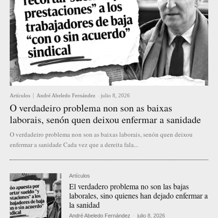
Artículos
André Abeledo Fernández
-
julio 8, 2026
O verdadeiro problema non son as baixas
laborais, senón quen deixou enfermar a sanidade
O verdadeiro problema non son as baixas laborais, senón quen deixou
enfermar a sanidade Cada vez que a dereita fala...
Artículos
El verdadero problema no son las bajas
laborales, sino quienes han dejado enfermar a
la sanidad
André Abeledo Fernández
-
julio 8, 2026