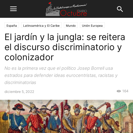
España
Latinoamérica y El Caribe
Mundo
Unión Europea
El jardín y la jungla: se reitera
el discurso discriminatorio y
colonizador
No es la primera vez que el político Josep Borrell usa
estrados para defender ideas eurocentristas, racistas y
discriminatorias
164
diciembre 5, 2022