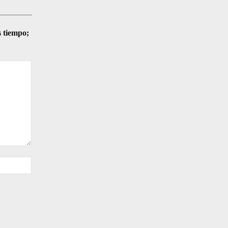
s tiempo;
Sitio
web: