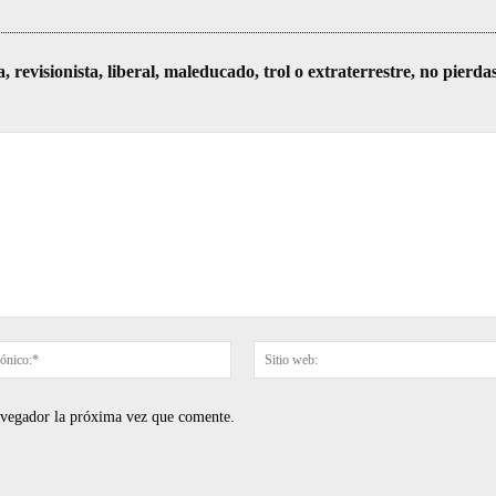
visionista, liberal, maleducado, trol o extraterrestre, no pierda
Correo
electrónico:*
navegador la próxima vez que comente.