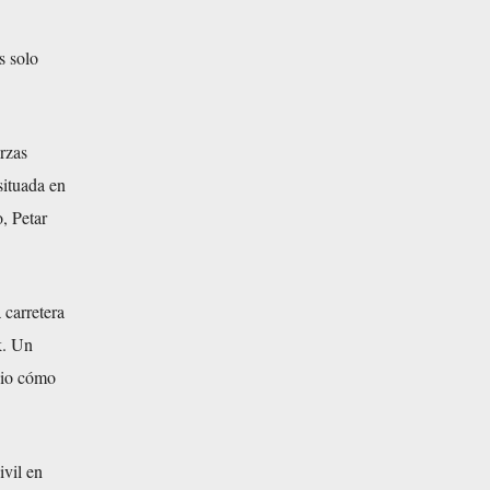
s solo
rzas
situada en
, Petar
 carretera
k. Un
 vio cómo
ivil en