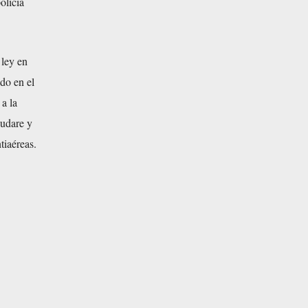
olicía
 ley en
do en el
 a la
Rudare y
tiaéreas.