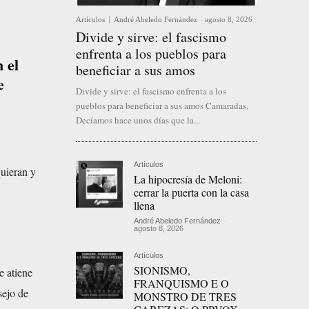
Artículos
André Abeledo Fernández
-
agosto 8, 2026
Divide y sirve: el fascismo
enfrenta a los pueblos para
 el
beneficiar a sus amos
e
Divide y sirve: el fascismo enfrenta a los
pueblos para beneficiar a sus amos Camaradas,
Decíamos hace unos días que la...
Artículos
uieran y
La hipocresía de Meloni:
cerrar la puerta con la casa
llena
André Abeledo Fernández
-
agosto 8, 2026
Artículos
SIONISMO,
e atiene
FRANQUISMO E O
sejo de
MONSTRO DE TRES