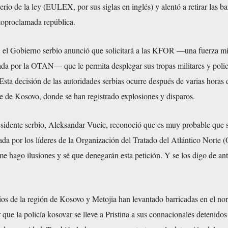
rio de la ley (EULEX, por sus siglas en inglés) y alentó a retirar las ba
utoproclamada república.
, el Gobierno serbio anunció que solicitará a las KFOR —una fuerza mil
ada por la OTAN— que le permita desplegar sus tropas militares y polic
sta decisión de las autoridades serbias ocurre después de varias horas 
te de Kosovo, donde se han registrado explosiones y disparos.
esidente serbio, Aleksandar Vucic, reconoció que es muy probable que 
ada por los líderes de la Organización del Tratado del Atlántico Norte
me hago ilusiones y sé que denegarán esta petición. Y se los digo de a
ios de la región de Kosovo y Metojia han levantado barricadas en el nor
 que la policía kosovar se lleve a Pristina a sus connacionales detenidos