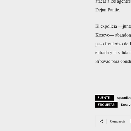
atacar a los agente
Dejan Pantic.
El expolicía —junto
Kosovo— abandonó s
paso fronterizo de J
entrada y la salid
Srbovac para constr
FUENTE:
sputnikn
ETIQUETAS:
Kosov
Compartir