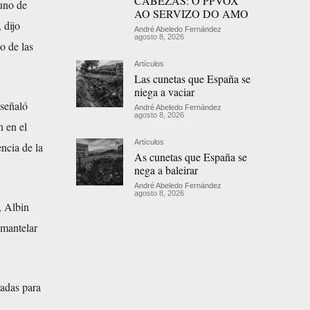
CABEZAS: O PPVOX
uno de
AO SERVIZO DO AMO
 dijo
André Abeledo Fernández
-
agosto 8, 2026
o de las
Artículos
Las cunetas que España se
niega a vaciar
 señaló
André Abeledo Fernández
-
agosto 8, 2026
n en el
Artículos
ncia de la
As cunetas que España se
nega a baleirar
André Abeledo Fernández
-
agosto 8, 2026
, Albin
smantelar
.
radas para