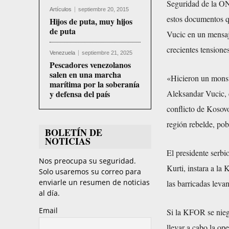
Seguridad de la O
Artículos
septiembre 20, 2015
estos documentos qu
Hijos de puta, muy hijos
de puta
Vucic en un mensaj
crecientes tensione
Venezuela
septiembre 21, 2025
Pescadores venezolanos
salen en una marcha
«Hicieron un monst
marítima por la soberanía
y defensa del país
Aleksandar Vucic, e
conflicto de Kosovo
región rebelde, pob
BOLETÍN DE
NOTICIAS
El presidente serb
Nos preocupa su seguridad.
Kurti, instara a l
Solo usaremos su correo para
enviarle un resumen de noticias
las barricadas leva
al día.
Email
Si la KFOR se niega
llevar a cabo la op