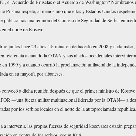
NU, el Acuerdo de Bruselas o el Acuerdo de Washington? Nómbrenos 
e Pristina respete, al menos uno que ellos y Estados Unidos respeten»,
e público tras una reunión del Consejo de Seguridad de Serbia en medi
s en el norte de Kosovo.
ruo juntos hace 23 años. Terminaron de hacerlo en 2008 y nada más»,
n referencia a cuando la OTAN y sus aliados occidentales interviniero
 en 1999 y a cuando ocurrió la proclamación unilateral de la independe
lada en su mayoría por albaneses.
io convocó a dicha reunión después de que el primer ministro de Kosovo
a KFOR —una fuerza militar multinacional liderada por la OTAN— a de
ntadas por los serbios locales en el norte de la autoproclamada república
 a intervenir, las propias fuerzas de seguridad kosovares estarán prepa
eración en contra de los serbios, según Kuti.