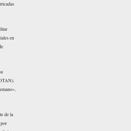
rricadas
itar
iales en
de
su
 (OTAN).
ntemano»,
te de la
 por