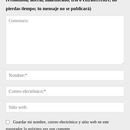
pierdas tiempo; tu mensaje no se publicará)
Comentario:
No
Cor
ele
Sit
web
Guardar mi nombre, correo electrónico y sitio web en este
navegador la próxima vez que comente.