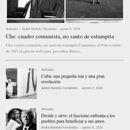
Artículos
André Abeledo Fernández
-
agosto 9, 2026
Che: cuadro comunista, no santo de estampita
Che: cuadro comunista, no santo de estampita Camaradas, el 9 de octubre
de 1967 el ejército boliviano, por orden directa...
Artículos
Cuba: una pequeña isla y una gran
revolución
André Abeledo Fernández
-
agosto 9, 2026
Artículos
Divide y sirve: el fascismo enfrenta a los
pueblos para beneficiar a sus amos
André Abeledo Fernández
-
agosto 8, 2026