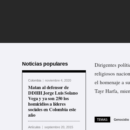
Noticias populares
Dirigentes polít
religiosos naci
Colombia
noviembre 4, 2020
el homenaje a su
Matan al defensor de
Tayr Harfa, mien
DDHH Jorge Luis Solano
Vega y ya son 250 los
homicidios a líderes
sociales en Colombia este
año
TEMAS:
Genocidio 
Artículos
septiembre 20, 2015