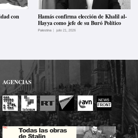
idad con
Hamás confirma elección de Khalil al-
Hayya como jefe de su Buró Político
Palestina
julio 21, 2026
AGENCIAS