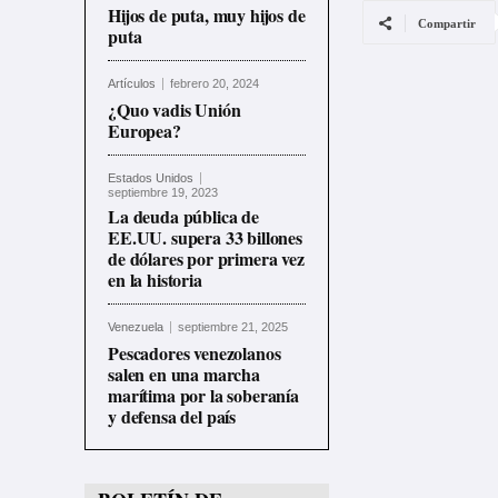
Hijos de puta, muy hijos de
Compartir
puta
Artículos
febrero 20, 2024
¿Quo vadis Unión
Europea?
Estados Unidos
septiembre 19, 2023
La deuda pública de
EE.UU. supera 33 billones
de dólares por primera vez
en la historia
Venezuela
septiembre 21, 2025
Pescadores venezolanos
salen en una marcha
marítima por la soberanía
y defensa del país