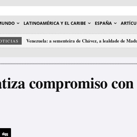
MUNDO
LATINOAMÉRICA Y EL CARIBE
ESPAÑA
ARTÍCU
Venezuela: a sementeira de Chávez, a lealdade de Maduro 
Estados Unidos ha agotado sus arsenales de misiles con
OTICIAS
imos esquecer
tiza compromiso con 