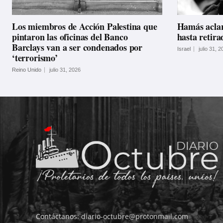
Los miembros de Acción Palestina que
Hamás acla
pintaron las oficinas del Banco
hasta retira
Barclays van a ser condenados por
Israel
julio 31, 2
‘terrorismo’
Reino Unido
julio 31, 2026
Contáctanos:
diario-octubre@protonmail.com