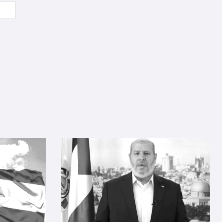
Sitio
web: