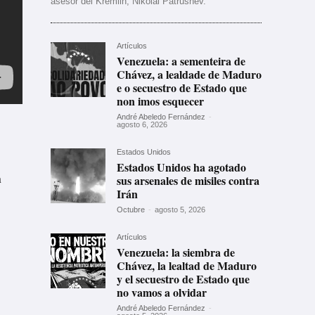
asesor del Kremlin, Nikolái Pátrushev.
Artículos
Venezuela: a sementeira de
Chávez, a lealdade de Maduro
e o secuestro de Estado que
non imos esquecer
André Abeledo Fernández
-
agosto 6, 2026
Estados Unidos
Estados Unidos ha agotado
n
sus arsenales de misiles contra
Irán
Octubre
-
agosto 5, 2026
Artículos
Venezuela: la siembra de
Chávez, la lealtad de Maduro
y el secuestro de Estado que
no vamos a olvidar
André Abeledo Fernández
-