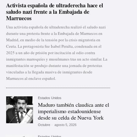
Activista española de ultraderecha hace el
saludo nazi frente a la Embajada de
Marruecos
Una activista española de ultraderecha realizó el saludo nazi
durante una protesta frente a la Embajada de Marruecos en
Madrid, en medio de la tensión por la crisis migratoria en
Ceuta. La protagonista fue Isabel Peralta, condenada en el
2025 a un año de prisión por incitación al odio contra
inmigrantes marroquíes y musulmanes tras un acto similar. La
manifestación se produjo durante una jornada de protestas
vinculadas a la llegada masiva de inmigrantes desde
Marruecos al enclave español.
Estados Unidos
Maduro también claudica ante el
imperialismo estadounidense
desde su celda de Nueva York
Octubre
-
agosto 5, 2026
Estados Unidos