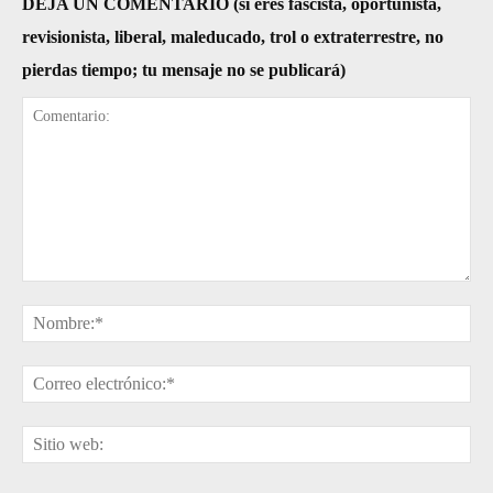
DEJA UN COMENTARIO (si eres fascista, oportunista,
revisionista, liberal, maleducado, trol o extraterrestre, no
pierdas tiempo; tu mensaje no se publicará)
Comentario:
No
Cor
ele
Sit
web